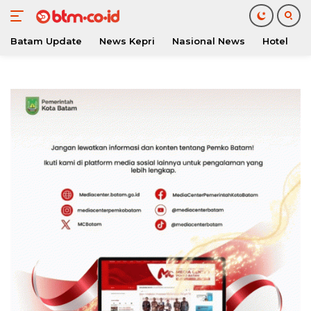
Batam Update
News Kepri
Nasional News
Hotel
O
Langsung
ke
konten