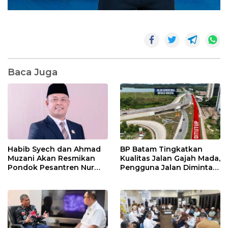
Baca Juga
Habib Syech dan Ahmad
BP Batam Tingkatkan
Muzani Akan Resmikan
Kualitas Jalan Gajah Mada,
Pondok Pesantren Nur
Pengguna Jalan Diminta
Iman di Pulau Kasu, Iman
Ekstra Hati-hati
Sutiawan Cek Kesiapan