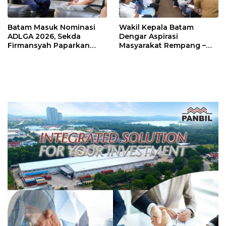
Batam Masuk Nominasi
Wakil Kepala Batam
ADLGA 2026, Sekda
Dengar Aspirasi
Firmansyah Paparkan
Masyarakat Rempang –
Transformasi Digital
Galang: Pastikan
Berbasis Data
Pembangunan Sekolah
Rakyat Berorientasi
Pengembangan Masa
Depan Pendidikan