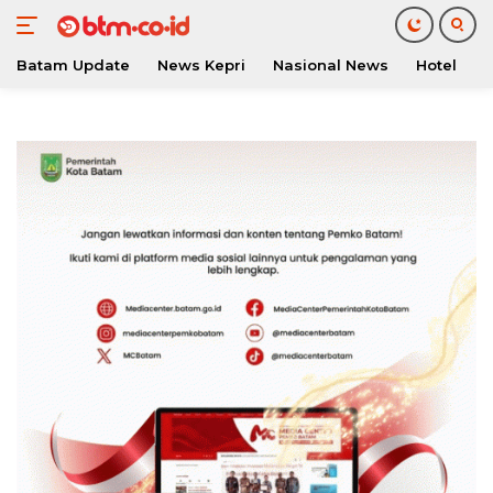
Batam Update
News Kepri
Nasional News
Hotel
O
Langsung
ke
konten