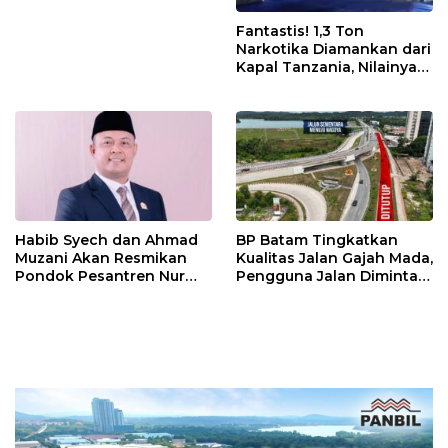
Fantastis! 1,3 Ton
Narkotika Diamankan dari
Kapal Tanzania, Nilainya
Tembus Rp4,55 Triliun
Habib Syech dan Ahmad
BP Batam Tingkatkan
Muzani Akan Resmikan
Kualitas Jalan Gajah Mada,
Pondok Pesantren Nur
Pengguna Jalan Diminta
Iman di Pulau Kasu, Iman
Ekstra Hati-hati
Sutiawan Cek Kesiapan