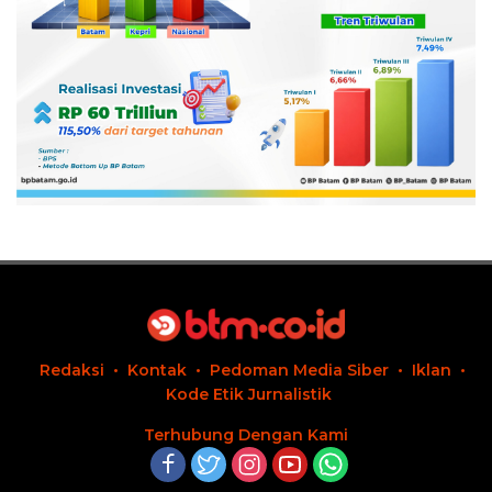
Redaksi
Kontak
Pedoman Media Siber
Iklan
Kode Etik Jurnalistik
Terhubung Dengan Kami