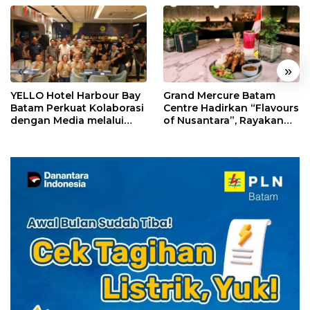
«
»
YELLO Hotel Harbour Bay
Grand Mercure Batam
Batam Perkuat Kolaborasi
Centre Hadirkan “Flavours
dengan Media melalui
of Nusantara”, Rayakan
YELLO Connect
HUT RI dengan Cita Rasa
Kuliner Indonesia