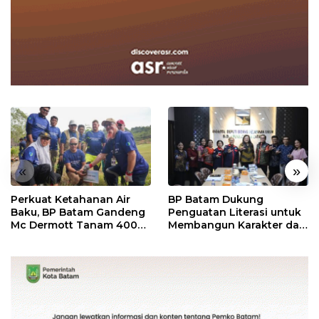
«
»
Perkuat Ketahanan Air
BP Batam Dukung
Baku, BP Batam Gandeng
Penguatan Literasi untuk
Mc Dermott Tanam 400
Membangun Karakter dan
Bambu Betung di
Kebhinekaan Bagi
Bendungan Sei Nongsa
Generasi Masa Depan