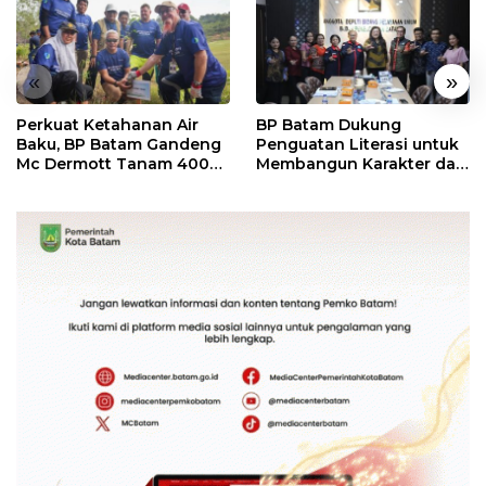
«
»
Perkuat Ketahanan Air
BP Batam Dukung
Baku, BP Batam Gandeng
Penguatan Literasi untuk
Mc Dermott Tanam 400
Membangun Karakter dan
Bambu Betung di
Kebhinekaan Bagi
Bendungan Sei Nongsa
Generasi Masa Depan