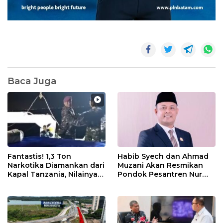
Baca Juga
Fantastis! 1,3 Ton
Habib Syech dan Ahmad
Narkotika Diamankan dari
Muzani Akan Resmikan
Kapal Tanzania, Nilainya
Pondok Pesantren Nur
Tembus Rp4,55 Triliun
Iman di Pulau Kasu, Iman
Sutiawan Cek Kesiapan