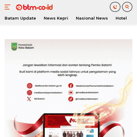
Batam Update
News Kepri
Nasional News
Hotel
O
Langsung
ke
konten