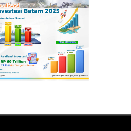
Pertamina
Dilaporkan ke
Kejaksaan