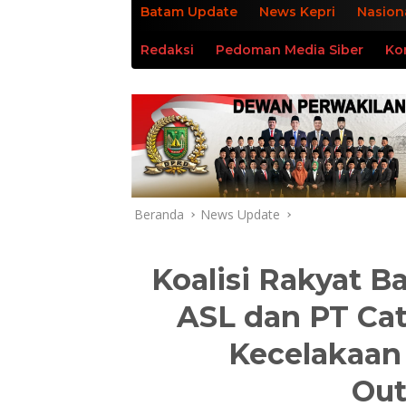
Batam Update
News Kepri
Nasion
Redaksi
Pedoman Media Siber
Ko
Beranda
News Update
Koalisi Rakyat 
ASL dan PT Cate
Kecelakaan 
Out