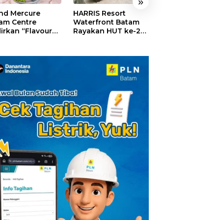
»
nd Mercure
HARRIS Resort
GM For A Day 2
am Centre
Waterfront Batam
Sukses Digelar,
irkan “Flavours
Rayakan HUT ke-24,
Puluhan Anak
Nusantara”,
Tebar Giveaway dan
Rasakan Jadi
akan HUT RI
Diskon Menginap
General Manage
gan Cita Rasa
24%
Hotel Sehari
iner Indonesia