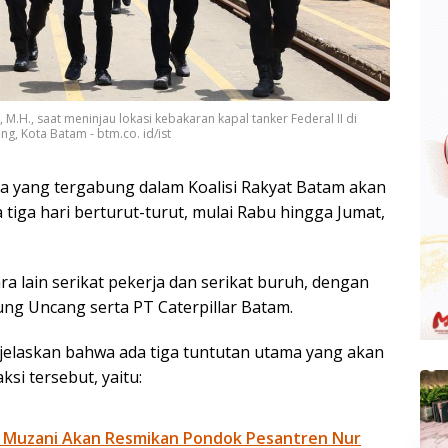
, M.H., saat meninjau lokasi kebakaran kapal tanker Federal II di
g, Kota Batam - btm.co. id/ist
a yang tergabung dalam Koalisi Rakyat Batam akan
tiga hari berturut-turut, mulai Rabu hingga Jumat,
ra lain serikat pekerja dan serikat buruh, dengan
jung Uncang serta PT Caterpillar Batam.
njelaskan bahwa ada tiga tuntutan utama yang akan
si tersebut, yaitu:
 Muzani Akan Resmikan Pondok Pesantren Nur