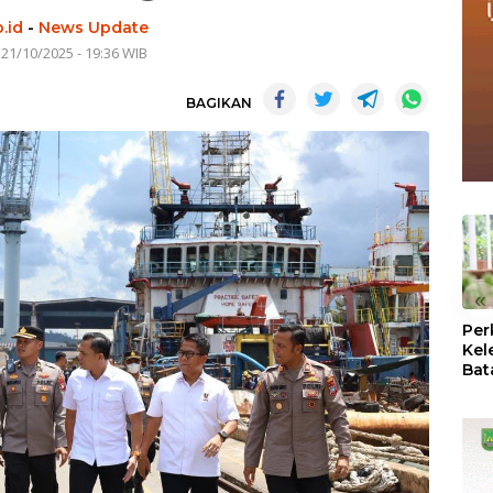
.id
-
News Update
 21/10/2025 - 19:36 WIB
BAGIKAN
«
Per
Kel
Bat
Pas
dan
Oba