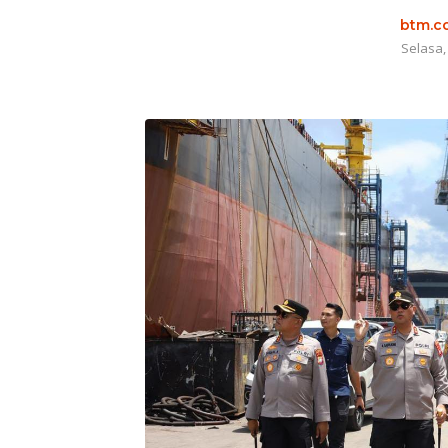
btm.co
Selasa,