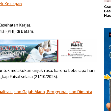
«
ek Kesiapan
Gra
Bat
Had
of 
Ray
esehatan Kerja).
den
al (PHI) di Batam.
Kul
r untuk melakukan unjuk rasa, karena beberapa hari
ngkap Faisal selasa (21/10/2025).
litas Jalan Gajah Mada, Pengguna Jalan Diminta