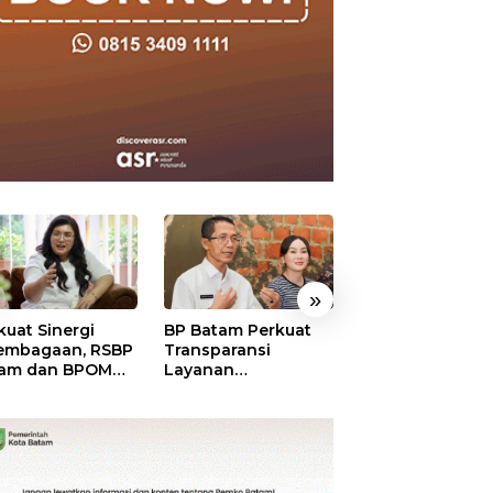
»
kuat Sinergi
BP Batam Perkuat
BP Batam Duku
embagaan, RSBP
Transparansi
Penertiban Rua
am dan BPOM
Layanan
Laut, Pastikan
tikan Pelayanan
Pertanahan, Alokasi
Pemanfaatan Se
 Ketersediaan
Tanah Reguler
Aturan
t Aman
Segera Hadir Melalui
LMS