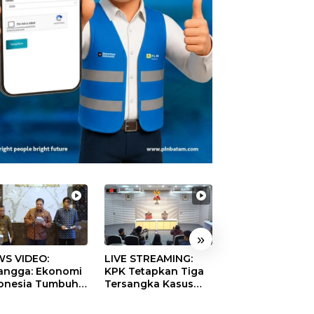
»
S VIDEO:
LIVE STREAMING:
TERBONGKAR!
langga: Ekonomi
KPK Tetapkan Tiga
Ratusan Rekeni
onesia Tumbuh
Tersangka Kasus
Virtual SPPG Fikt
9 Persen pada
Dugaan Korupsi
Diduga Terima 
ester II 2026
Digitalisasi SPBU
Rp311 Miliar, Ka