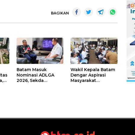
BAGIKAN
Batam Masuk
Wakil Kepala Batam
itas
Nominasi ADLGA
Dengar Aspirasi
a,
2026, Sekda
Masyarakat
Firmansyah
Rempang – Galang:
ati-
Paparkan
Pastikan
Transformasi Digital
Pembangunan
Berbasis Data
Sekolah Rakyat
Berorientasi
Pengembangan
Masa Depan
Pendidikan