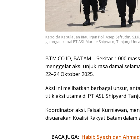
Kapolda Kepulauan Riau Irjen Pol. Asep Safrudin, S.I.K.
galangan kapal PT ASL Marine Shipyard, Tanjung Uncan
BTM.CO.ID, BATAM – Sekitar 1.000 mass
menggelar aksi unjuk rasa damai selama 
22–24 Oktober 2025.
Aksi ini melibatkan berbagai unsur, anta
titik aksi utama di PT ASL Shipyard Tan
Koordinator aksi, Faisal Kurniawan, me
disuarakan Koalisi Rakyat Batam dalam ak
BACA JUGA:
Habib Syech dan Ahmad