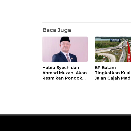
Baca Juga
Habib Syech dan
BP Batam
Ahmad Muzani Akan
Tingkatkan Kual
Resmikan Pondok
Jalan Gajah Mad
Pesantren Nur Iman
Pengguna Jalan
di Pulau Kasu, Iman
Diminta Ekstra H
Sutiawan Cek
hati
Kesiapan