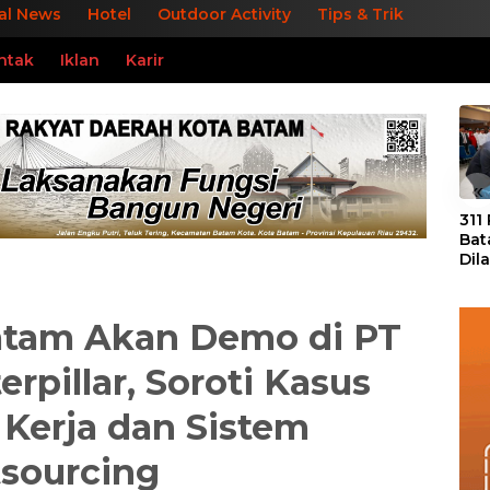
al News
Hotel
Outdoor Activity
Tips & Trik
ntak
Iklan
Karir
«
311
Bat
Dil
Tek
dan
Batam Akan Demo di PT
rpillar, Soroti Kasus
Kerja dan Sistem
sourcing