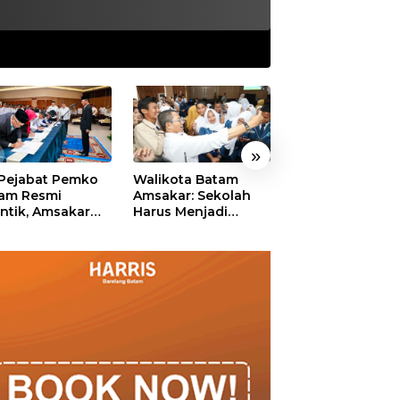
»
 Pejabat Pemko
Walikota Batam
Ekonomi Batam
am Resmi
Amsakar: Sekolah
Diproyeksikan
antik, Amsakar
Harus Menjadi
Tumbuh hingga 
ankan Integritas
Ruang Aman bagi
Persen, Pemko
 Pelayanan
Anak untuk Tumbuh
Naikkan Target
dan Berprestasi
Pendapatan Da