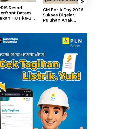
»
RIS Resort
SELAMAT!,
GM For A Day 2026
erfront Batam
Wyndham Panbi
Sukses Digelar,
akan HUT ke-24,
Batam Raih
Puluhan Anak
ar Giveaway dan
Penghargaan Ho
Rasakan Jadi
kon Menginap
Premium Terbai
General Manager
%
Versi Trip.com
Hotel Sehari