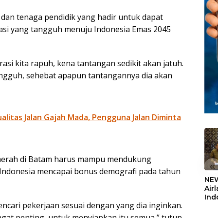
 dan tenaga pendidik yang hadir untuk dapat
asi yang tangguh menuju Indonesia Emas 2045
rasi kita rapuh, kena tantangan sedikit akan jatuh.
tangguh, sehebat apapun tantangannya dia akan
litas Jalan Gajah Mada, Pengguna Jalan Diminta
aerah di Batam harus mampu mendukung
«
t Indonesia mencapai bonus demografi pada tahun
NEW
Air
Ind
encari pekerjaan sesuai dengan yang dia inginkan.
5,2
Sem
 sangat penting, untuk menyiapkan itu semua,” tutup