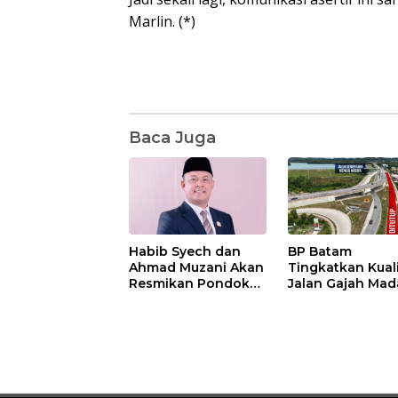
Marlin. (*)
Baca Juga
Habib Syech dan
BP Batam
Ahmad Muzani Akan
Tingkatkan Kual
Resmikan Pondok
Jalan Gajah Mad
Pesantren Nur Iman
Pengguna Jalan
di Pulau Kasu, Iman
Diminta Ekstra H
Sutiawan Cek
hati
Kesiapan