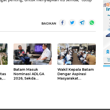
BAGIKAN
Batam Masuk
Wakil Kepala Batam
itas
Nominasi ADLGA
Dengar Aspirasi
a,
2026, Sekda
Masyarakat
Firmansyah
Rempang – Galang:
ati-
Paparkan
Pastikan
Transformasi Digital
Pembangunan
Berbasis Data
Sekolah Rakyat
Berorientasi
Pengembangan
Masa Depan