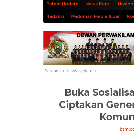
Batam Update
News Kepri
Nasion
Redaksi
Pedoman Media Siber
Ko
Beranda
News Update
Buka Sosialisa
Ciptakan Gener
Komuni
btm.co