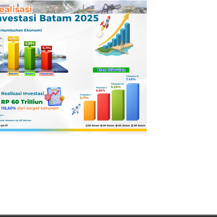
Pertamina
Dilaporkan ke
Kejaksaan