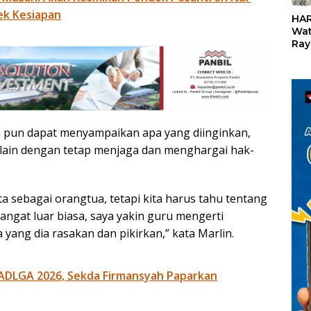
«
ek Kesiapan
HAR
Wat
Ray
Teb
Dis
24
an pun dapat menyampaikan apa yang diinginkan,
 lain dengan tetap menjaga dan menghargai hak-
ta sebagai orangtua, tetapi kita harus tahu tentang
 sangat luar biasa, saya yakin guru mengerti
 yang dia rasakan dan pikirkan,” kata Marlin.
ADLGA 2026, Sekda Firmansyah Paparkan