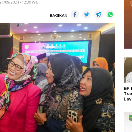
21/09/2024 - 12:30 WIB
BAGIKAN
«
BP 
Tra
Lay
Per
Tan
Seg
LM