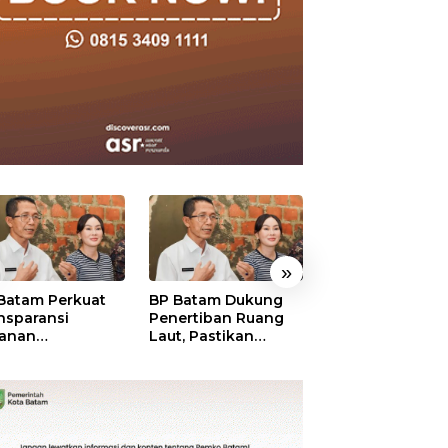
»
Batam Perkuat
BP Batam Dukung
BP Batam Verifik
nsparansi
Penertiban Ruang
Alokasi Lahan L
anan
Laut, Pastikan
Era 2002–2015,
tanahan, Alokasi
Pemanfaatan Sesuai
Amsakar: Tata
ah Reguler
Aturan
Ulang Demi
era Hadir Melalui
Kepastian Huk
S
dan Investasi