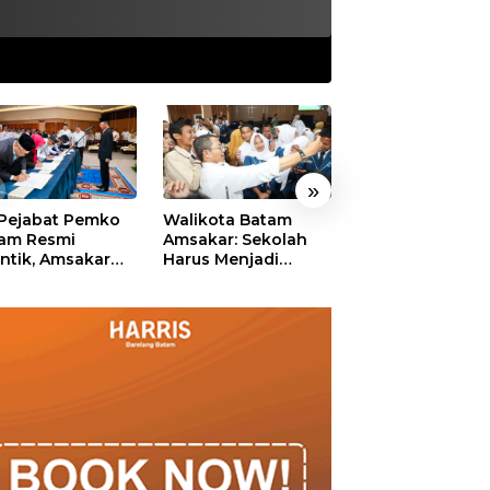
»
 Pejabat Pemko
Walikota Batam
Ekonomi Batam
am Resmi
Amsakar: Sekolah
Diproyeksikan
antik, Amsakar
Harus Menjadi
Tumbuh hingga 
ankan Integritas
Ruang Aman bagi
Persen, Pemko
 Pelayanan
Anak untuk Tumbuh
Naikkan Target
dan Berprestasi
Pendapatan Da