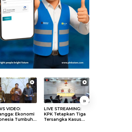
»
S VIDEO:
LIVE STREAMING:
TERBONGKAR!
langga: Ekonomi
KPK Tetapkan Tiga
Ratusan Rekeni
onesia Tumbuh
Tersangka Kasus
Virtual SPPG Fikt
9 Persen pada
Dugaan Korupsi
Diduga Terima 
ester II 2026
Digitalisasi SPBU
Rp311 Miliar, Ka