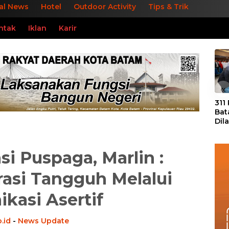
al News
Hotel
Outdoor Activity
Tips & Trik
ntak
Iklan
Karir
«
311
Bat
Dil
Tek
dan
si Puspaga, Marlin :
asi Tangguh Melalui
kasi Asertif
.id
-
News Update