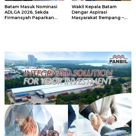
Batam Masuk Nominasi
Wakil Kepala Batam
ADLGA 2026, Sekda
Dengar Aspirasi
Firmansyah Paparkan
Masyarakat Rempang –
Transformasi Digital
Galang: Pastikan
Berbasis Data
Pembangunan Sekolah
Rakyat Berorientasi
Pengembangan Masa
Depan Pendidikan