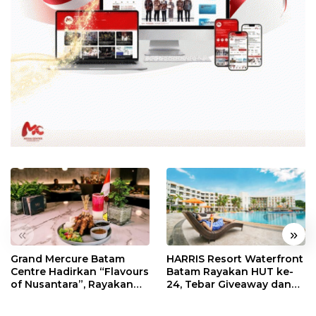
«
»
Grand Mercure Batam
HARRIS Resort Waterfront
Centre Hadirkan “Flavours
Batam Rayakan HUT ke-
of Nusantara”, Rayakan
24, Tebar Giveaway dan
HUT RI dengan Cita Rasa
Diskon Menginap 24%
Kuliner Indonesia