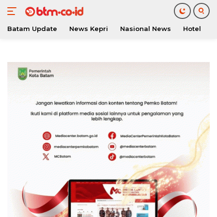
Batam Update
News Kepri
Nasional News
Hotel
O
Langsung
ke
konten