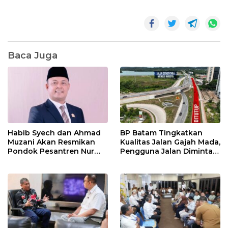
Baca Juga
Habib Syech dan Ahmad
BP Batam Tingkatkan
Muzani Akan Resmikan
Kualitas Jalan Gajah Mada,
Pondok Pesantren Nur
Pengguna Jalan Diminta
Iman di Pulau Kasu, Iman
Ekstra Hati-hati
Sutiawan Cek Kesiapan