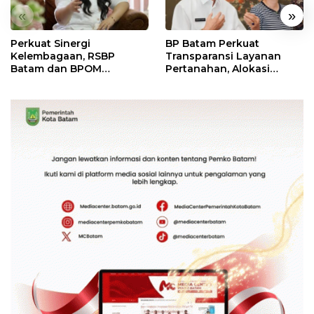
«
»
Perkuat Sinergi
BP Batam Perkuat
Kelembagaan, RSBP
Transparansi Layanan
Batam dan BPOM
Pertanahan, Alokasi
Pastikan Pelayanan dan
Tanah Reguler Segera
Ketersediaan Obat Aman
Hadir Melalui LMS