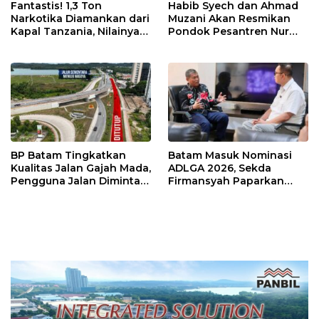
Fantastis! 1,3 Ton
Habib Syech dan Ahmad
Narkotika Diamankan dari
Muzani Akan Resmikan
Kapal Tanzania, Nilainya
Pondok Pesantren Nur
Tembus Rp4,55 Triliun
Iman di Pulau Kasu, Iman
Sutiawan Cek Kesiapan
BP Batam Tingkatkan
Batam Masuk Nominasi
Kualitas Jalan Gajah Mada,
ADLGA 2026, Sekda
Pengguna Jalan Diminta
Firmansyah Paparkan
Ekstra Hati-hati
Transformasi Digital
Berbasis Data