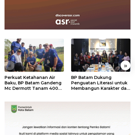
«
»
Perkuat Ketahanan Air
BP Batam Dukung
Baku, BP Batam Gandeng
Penguatan Literasi untuk
Mc Dermott Tanam 400
Membangun Karakter dan
Bambu Betung di
Kebhinekaan Bagi
Bendungan Sei Nongsa
Generasi Masa Depan