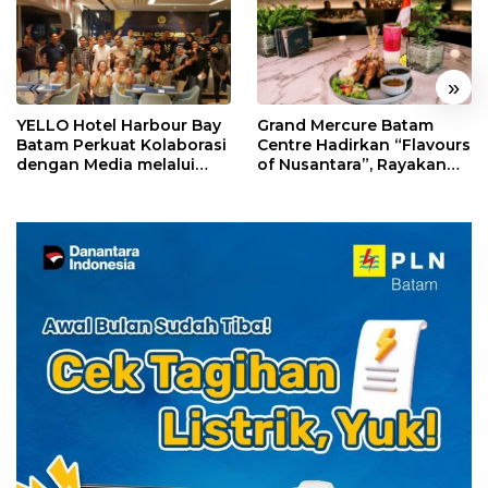
«
»
YELLO Hotel Harbour Bay
Grand Mercure Batam
Batam Perkuat Kolaborasi
Centre Hadirkan “Flavours
dengan Media melalui
of Nusantara”, Rayakan
YELLO Connect
HUT RI dengan Cita Rasa
Kuliner Indonesia