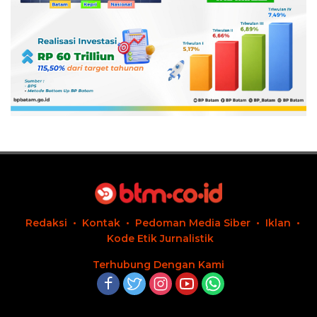
Redaksi
Kontak
Pedoman Media Siber
Iklan
Kode Etik Jurnalistik
Terhubung Dengan Kami