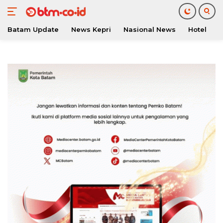
Batam Update
News Kepri
Nasional News
Hotel
O
Langsung
ke
konten