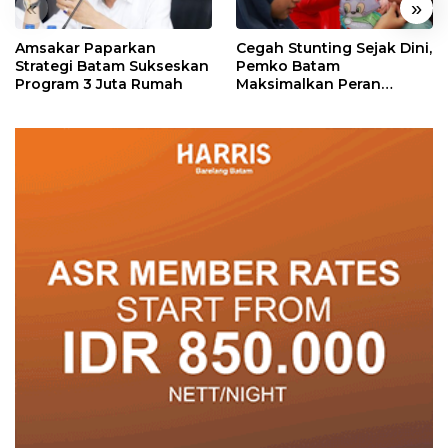
«
»
Amsakar Paparkan
Cegah Stunting Sejak Dini,
Strategi Batam Sukseskan
Pemko Batam
Program 3 Juta Rumah
Maksimalkan Peran
Posyandu