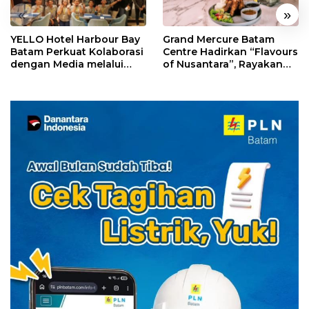
«
»
YELLO Hotel Harbour Bay
Grand Mercure Batam
Batam Perkuat Kolaborasi
Centre Hadirkan “Flavours
dengan Media melalui
of Nusantara”, Rayakan
YELLO Connect
HUT RI dengan Cita Rasa
Kuliner Indonesia