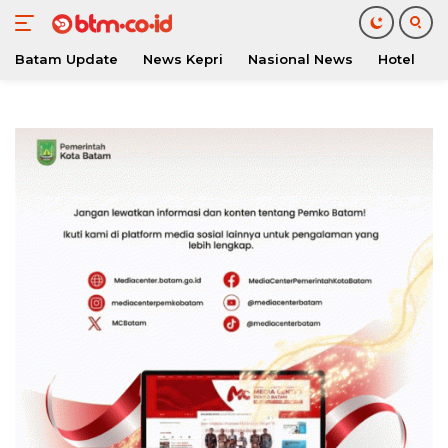
Batam Update
News Kepri
Nasional News
Hotel
O
Langsung
ke
konten