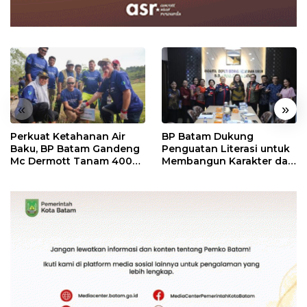
«
»
Perkuat Ketahanan Air
BP Batam Dukung
Baku, BP Batam Gandeng
Penguatan Literasi untuk
Mc Dermott Tanam 400
Membangun Karakter dan
Bambu Betung di
Kebhinekaan Bagi
Bendungan Sei Nongsa
Generasi Masa Depan