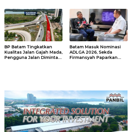
Tembus Rp4,55 Triliun
Iman di Pulau Kasu, Iman
Sutiawan Cek Kesiapan
BP Batam Tingkatkan
Batam Masuk Nominasi
Kualitas Jalan Gajah Mada,
ADLGA 2026, Sekda
Pengguna Jalan Diminta
Firmansyah Paparkan
Ekstra Hati-hati
Transformasi Digital
Berbasis Data