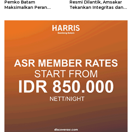
Pemko Batam
Resmi Dilantik, Amsakar
Maksimalkan Peran
Tekankan Integritas dan
Posyandu
Pelayanan