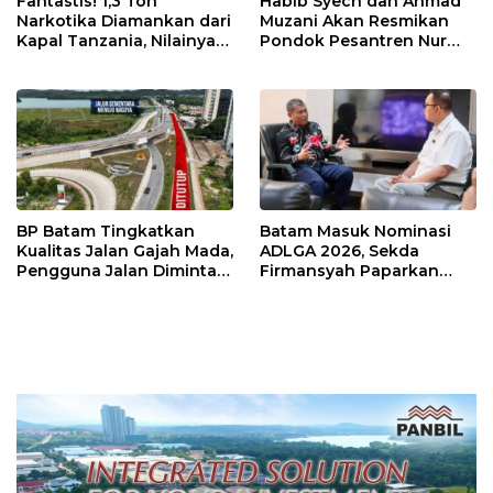
Fantastis! 1,3 Ton
Habib Syech dan Ahmad
Narkotika Diamankan dari
Muzani Akan Resmikan
Kapal Tanzania, Nilainya
Pondok Pesantren Nur
Tembus Rp4,55 Triliun
Iman di Pulau Kasu, Iman
Sutiawan Cek Kesiapan
BP Batam Tingkatkan
Batam Masuk Nominasi
Kualitas Jalan Gajah Mada,
ADLGA 2026, Sekda
Pengguna Jalan Diminta
Firmansyah Paparkan
Ekstra Hati-hati
Transformasi Digital
Berbasis Data