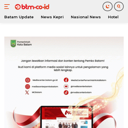
Batam Update
News Kepri
Nasional News
Hotel
O
Langsung
ke
konten