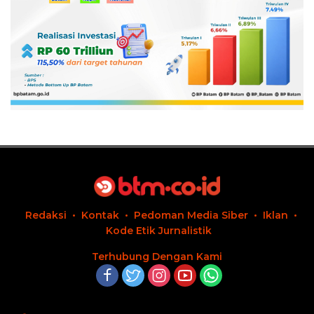
Redaksi
Kontak
Pedoman Media Siber
Iklan
Kode Etik Jurnalistik
Terhubung Dengan Kami