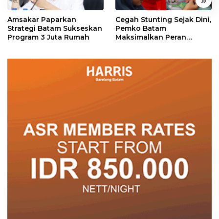
«
»
Amsakar Paparkan
Cegah Stunting Sejak Dini,
Strategi Batam Sukseskan
Pemko Batam
Program 3 Juta Rumah
Maksimalkan Peran
Posyandu