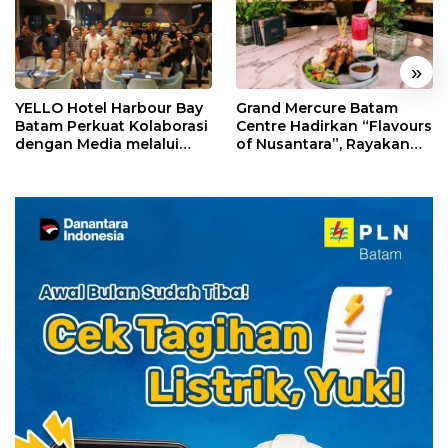
«
»
YELLO Hotel Harbour Bay
Grand Mercure Batam
Batam Perkuat Kolaborasi
Centre Hadirkan “Flavours
dengan Media melalui
of Nusantara”, Rayakan
YELLO Connect
HUT RI dengan Cita Rasa
Kuliner Indonesia