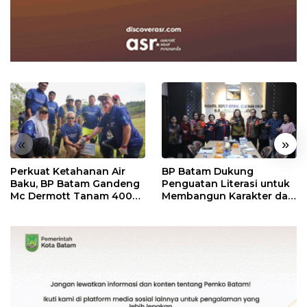
«
»
Perkuat Ketahanan Air
BP Batam Dukung
Baku, BP Batam Gandeng
Penguatan Literasi untuk
Mc Dermott Tanam 400
Membangun Karakter dan
Bambu Betung di
Kebhinekaan Bagi
Bendungan Sei Nongsa
Generasi Masa Depan