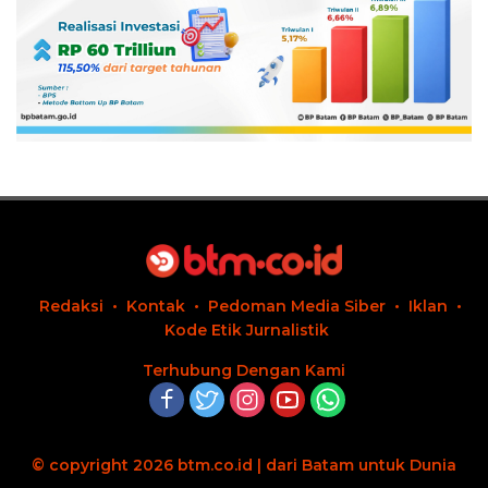
Redaksi
Kontak
Pedoman Media Siber
Iklan
Kode Etik Jurnalistik
Terhubung Dengan Kami
© copyright 2026 btm.co.id | dari Batam untuk Dunia