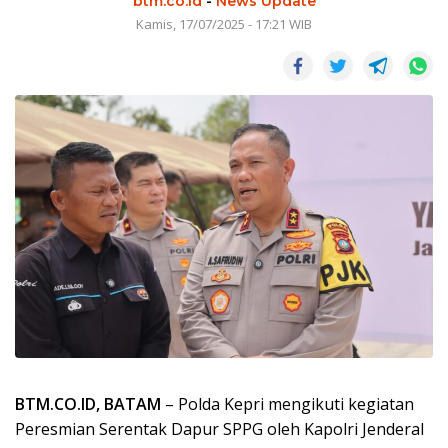
btm.co.id
-
News Update
Kamis, 17/07/2025 - 17:21 WIB
BTM.CO.ID, BATAM
– Polda Kepri mengikuti kegiatan
Peresmian Serentak Dapur SPPG oleh Kapolri Jenderal