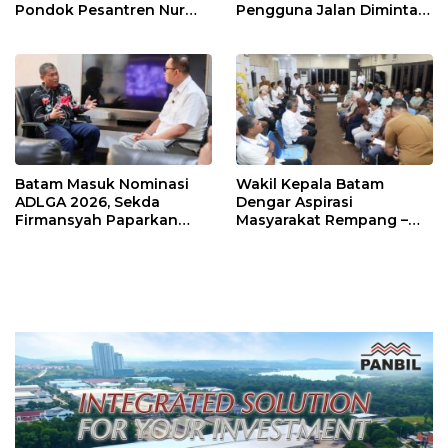
Pondok Pesantren Nur
Pengguna Jalan Diminta
Iman di Pulau Kasu, Iman
Ekstra Hati-hati
Sutiawan Cek Kesiapan
Batam Masuk Nominasi
Wakil Kepala Batam
ADLGA 2026, Sekda
Dengar Aspirasi
Firmansyah Paparkan
Masyarakat Rempang –
Transformasi Digital
Galang: Pastikan
Berbasis Data
Pembangunan Sekolah
Rakyat Berorientasi
Pengembangan Masa
Depan Pendidikan