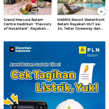
«
»
Grand Mercure Batam
HARRIS Resort Waterfront
Centre Hadirkan “Flavours
Batam Rayakan HUT ke-
of Nusantara”, Rayakan
24, Tebar Giveaway dan
HUT RI dengan Cita Rasa
Diskon Menginap 24%
Kuliner Indonesia