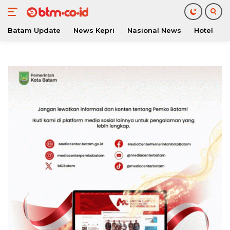
Batam Update
News Kepri
Nasional News
Hotel
O
Langsung
ke
konten