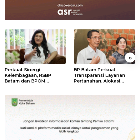
«
»
Perkuat Sinergi
BP Batam Perkuat
Kelembagaan, RSBP
Transparansi Layanan
Batam dan BPOM
Pertanahan, Alokasi
Pastikan Pelayanan dan
Tanah Reguler Segera
Ketersediaan Obat Aman
Hadir Melalui LMS