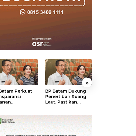
»
Batam Perkuat
BP Batam Dukung
BP Batam Verifik
nsparansi
Penertiban Ruang
Alokasi Lahan L
anan
Laut, Pastikan
Era 2002–2015,
tanahan, Alokasi
Pemanfaatan Sesuai
Amsakar: Tata
ah Reguler
Aturan
Ulang Demi
era Hadir Melalui
Kepastian Huk
S
dan Investasi