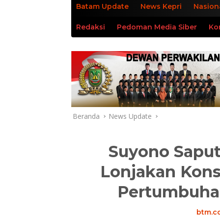
Batam Update
News Kepri
Nasion
Redaksi
Pedoman Media Siber
Ko
Beranda
News Update
Suyono Saput
Lonjakan Kons
Pertumbuha
btm.co