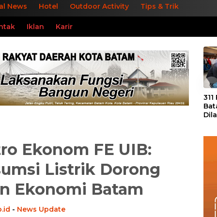
al News
Hotel
Outdoor Activity
Tips & Trik
ntak
Iklan
Karir
«
311
Bat
Dil
Tek
dan
ro Ekonom FE UIB:
umsi Listrik Dorong
n Ekonomi Batam
.id
-
News Update