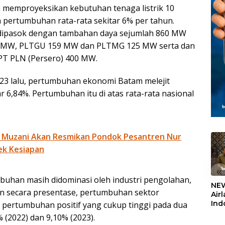
memproyeksikan kebutuhan tenaga listrik 10
pertumbuhan rata-rata sekitar 6% per tahun.
 dipasok dengan tambahan daya sejumlah 860 MW
 50 MW, PLTGU 159 MW dan PLTMG 125 MW serta dan
PT PLN (Persero) 400 MW.
3 lalu, pertumbuhan ekonomi Batam melejit
 6,84%. Pertumbuhan itu di atas rata-rata nasional
 Muzani Akan Resmikan Pondok Pesantren Nur
ek Kesiapan
«
uhan masih didominasi oleh industri pengolahan,
NEW
n secara presentase, pertumbuhan sektor
Air
Ind
 pertumbuhan positif yang cukup tinggi pada dua
5,2
 (2022) dan 9,10% (2023).
Sem