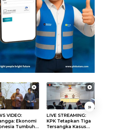
»
S VIDEO:
LIVE STREAMING:
TERBONGKAR!
langga: Ekonomi
KPK Tetapkan Tiga
Ratusan Rekeni
onesia Tumbuh
Tersangka Kasus
Virtual SPPG Fikt
9 Persen pada
Dugaan Korupsi
Diduga Terima 
ester II 2026
Digitalisasi SPBU
Rp311 Miliar, Ka