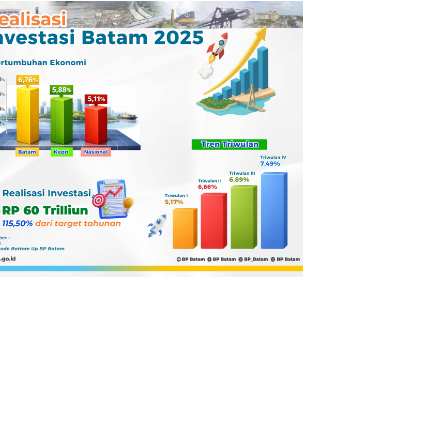
Pertamina
Dilaporkan ke
Kejaksaan