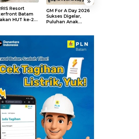
»
RIS Resort
SELAMAT!,
GM For A Day 2026
erfront Batam
Wyndham Panbi
Sukses Digelar,
akan HUT ke-24,
Batam Raih
Puluhan Anak
ar Giveaway dan
Penghargaan Ho
Rasakan Jadi
kon Menginap
Premium Terbai
General Manager
%
Versi Trip.com
Hotel Sehari