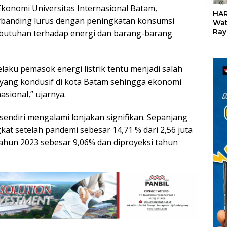
«
konomi Universitas Internasional Batam,
HAR
anding lurus dengan peningkatan konsumsi
Wat
Ray
ebutuhan terhadap energi dan barang-barang
Teb
Dis
24
aku pemasok energi listrik tentu menjadi salah
s yang kondusif di kota Batam sehingga ekonomi
asional,” ujarnya.
sendiri mengalami lonjakan signifikan. Sepanjang
at setelah pandemi sebesar 14,71 % dari 2,56 juta
hun 2023 sebesar 9,06% dan diproyeksi tahun