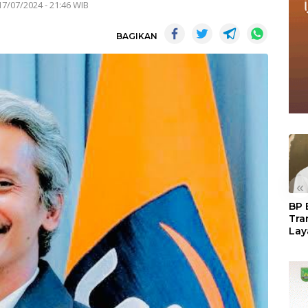
17/07/2024 - 21:46 WIB
BAGIKAN
«
BP 
Tra
Lay
Per
Tan
Seg
LM