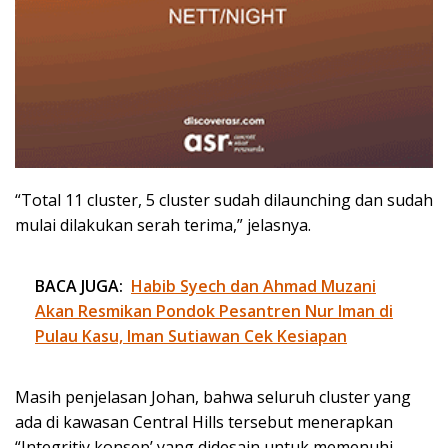
“Total 11 cluster, 5 cluster sudah dilaunching dan sudah
mulai dilakukan serah terima,” jelasnya.
BACA JUGA:
Habib Syech dan Ahmad Muzani
Akan Resmikan Pondok Pesantren Nur Iman di
Pulau Kasu, Iman Sutiawan Cek Kesiapan
Masih penjelasan Johan, bahwa seluruh cluster yang
ada di kawasan Central Hills tersebut menerapkan
“Integritiy konsep’ yang didesain untuk memenuhi