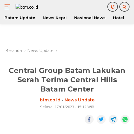
Batam Update
News Kepri
Nasional News
Hotel
O
Langsung
ke
konten
Beranda
News Update
Central Group Batam Lakukan
Serah Terima Central Hills
Batam Center
btm.co.id
-
News Update
Selasa, 17/01/2023 - 15:12 WIB