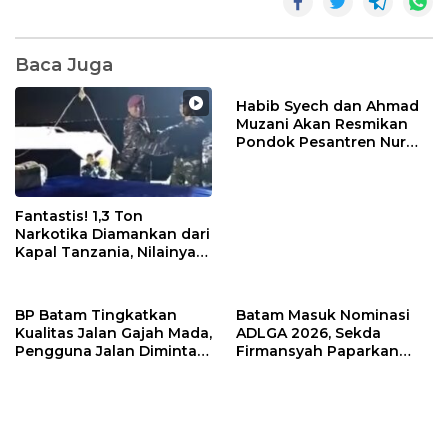
Baca Juga
Habib Syech dan Ahmad
Muzani Akan Resmikan
Pondok Pesantren Nur
Iman di Pulau Kasu, Iman
Sutiawan Cek Kesiapan
Fantastis! 1,3 Ton
Narkotika Diamankan dari
Kapal Tanzania, Nilainya
Tembus Rp4,55 Triliun
BP Batam Tingkatkan
Batam Masuk Nominasi
Kualitas Jalan Gajah Mada,
ADLGA 2026, Sekda
Pengguna Jalan Diminta
Firmansyah Paparkan
Ekstra Hati-hati
Transformasi Digital
Berbasis Data