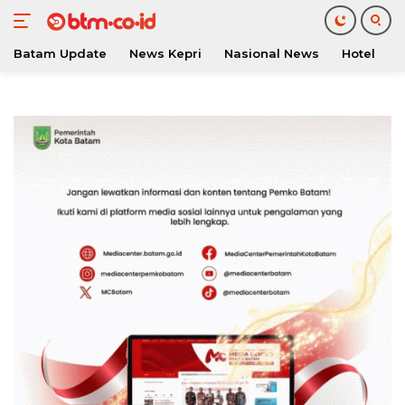
Batam Update
News Kepri
Nasional News
Hotel
O
Langsung
ke
konten