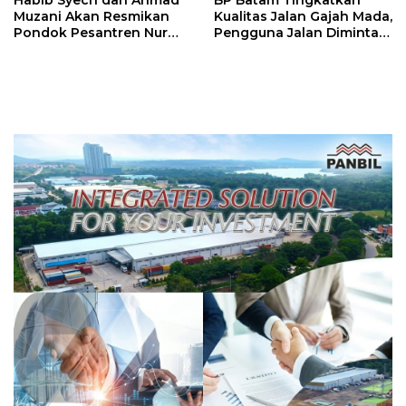
Habib Syech dan Ahmad
BP Batam Tingkatkan
Muzani Akan Resmikan
Kualitas Jalan Gajah Mada,
Pondok Pesantren Nur
Pengguna Jalan Diminta
Iman di Pulau Kasu, Iman
Ekstra Hati-hati
Sutiawan Cek Kesiapan