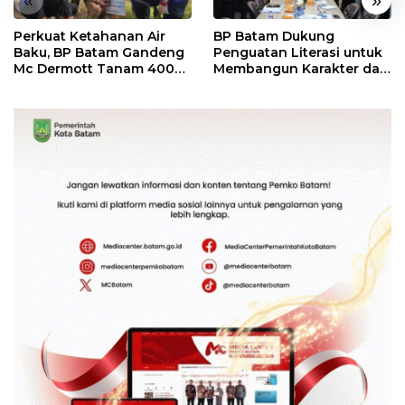
«
»
Perkuat Ketahanan Air
BP Batam Dukung
Baku, BP Batam Gandeng
Penguatan Literasi untuk
Mc Dermott Tanam 400
Membangun Karakter dan
Bambu Betung di
Kebhinekaan Bagi
Bendungan Sei Nongsa
Generasi Masa Depan