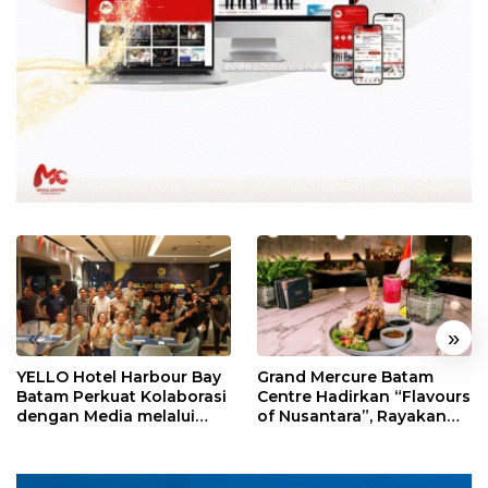
«
»
YELLO Hotel Harbour Bay
Grand Mercure Batam
Batam Perkuat Kolaborasi
Centre Hadirkan “Flavours
dengan Media melalui
of Nusantara”, Rayakan
YELLO Connect
HUT RI dengan Cita Rasa
Kuliner Indonesia