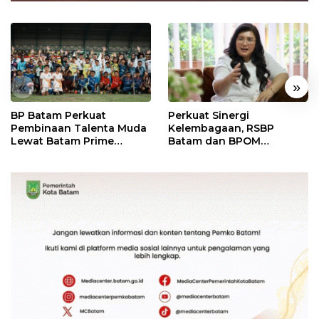
«
»
BP Batam Perkuat
Perkuat Sinergi
Pembinaan Talenta Muda
Kelembagaan, RSBP
Lewat Batam Prime
Batam dan BPOM
International Grassroot
Pastikan Pelayanan dan
Football Festival 2026
Ketersediaan Obat Aman