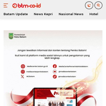
Batam Update
News Kepri
Nasional News
Hotel
O
Langsung
ke
konten