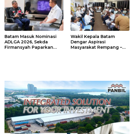
Batam Masuk Nominasi
Wakil Kepala Batam
ADLGA 2026, Sekda
Dengar Aspirasi
Firmansyah Paparkan
Masyarakat Rempang –
Transformasi Digital
Galang: Pastikan
Berbasis Data
Pembangunan Sekolah
Rakyat Berorientasi
Pengembangan Masa
Depan Pendidikan