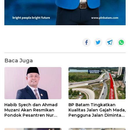
Baca Juga
Habib Syech dan Ahmad
BP Batam Tingkatkan
Muzani Akan Resmikan
Kualitas Jalan Gajah Mada,
Pondok Pesantren Nur
Pengguna Jalan Diminta
Iman di Pulau Kasu, Iman
Ekstra Hati-hati
Sutiawan Cek Kesiapan