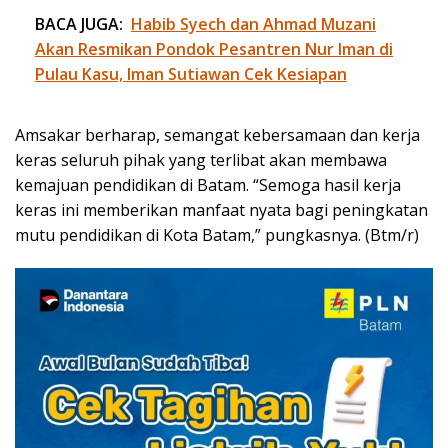
BACA JUGA:
Habib Syech dan Ahmad Muzani
Akan Resmikan Pondok Pesantren Nur Iman di
Pulau Kasu, Iman Sutiawan Cek Kesiapan
Amsakar berharap, semangat kebersamaan dan kerja
keras seluruh pihak yang terlibat akan membawa
kemajuan pendidikan di Batam. “Semoga hasil kerja
keras ini memberikan manfaat nyata bagi peningkatan
mutu pendidikan di Kota Batam,” pungkasnya. (Btm/r)