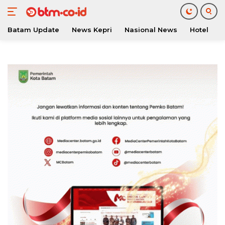
Batam Update
News Kepri
Nasional News
Hotel
O
Langsung
ke
konten