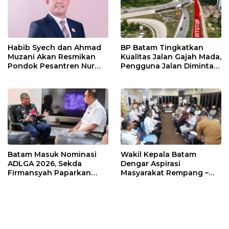
Habib Syech dan Ahmad
BP Batam Tingkatkan
Muzani Akan Resmikan
Kualitas Jalan Gajah Mada,
Pondok Pesantren Nur
Pengguna Jalan Diminta
Iman di Pulau Kasu, Iman
Ekstra Hati-hati
Sutiawan Cek Kesiapan
Batam Masuk Nominasi
Wakil Kepala Batam
ADLGA 2026, Sekda
Dengar Aspirasi
Firmansyah Paparkan
Masyarakat Rempang –
Transformasi Digital
Galang: Pastikan
Berbasis Data
Pembangunan Sekolah
Rakyat Berorientasi
Pengembangan Masa
Depan Pendidikan