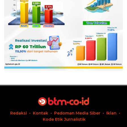
Redaksi
Kontak
Pedoman Media Siber
Iklan
Kode Etik Jurnalistik