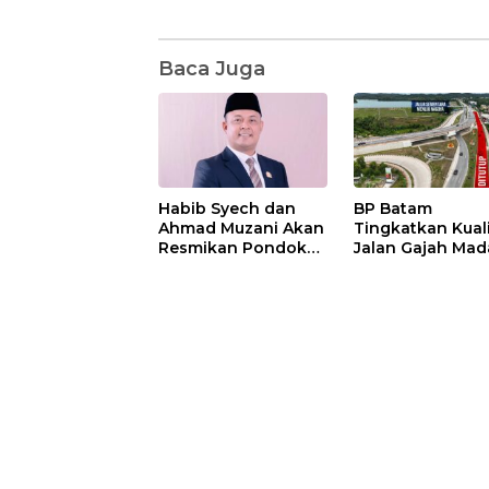
Baca Juga
Habib Syech dan
BP Batam
Ahmad Muzani Akan
Tingkatkan Kual
Resmikan Pondok
Jalan Gajah Mad
Pesantren Nur Iman
Pengguna Jalan
di Pulau Kasu, Iman
Diminta Ekstra H
Sutiawan Cek
hati
Kesiapan