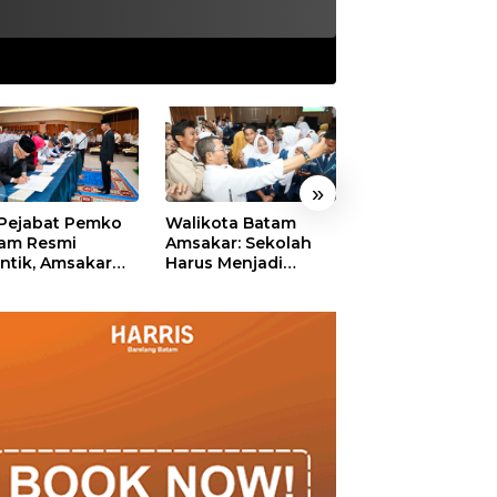
»
 Pejabat Pemko
Walikota Batam
Ekonomi Batam
am Resmi
Amsakar: Sekolah
Diproyeksikan
antik, Amsakar
Harus Menjadi
Tumbuh hingga 
ankan Integritas
Ruang Aman bagi
Persen, Pemko
 Pelayanan
Anak untuk Tumbuh
Naikkan Target
dan Berprestasi
Pendapatan Da