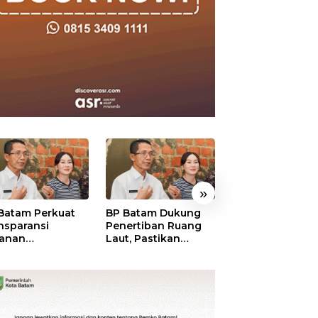
»
Batam Perkuat
BP Batam Dukung
BP Batam Verifik
nsparansi
Penertiban Ruang
Alokasi Lahan L
anan
Laut, Pastikan
Era 2002–2015,
tanahan, Alokasi
Pemanfaatan Sesuai
Amsakar: Tata
ah Reguler
Aturan
Ulang Demi
era Hadir Melalui
Kepastian Huk
S
dan Investasi