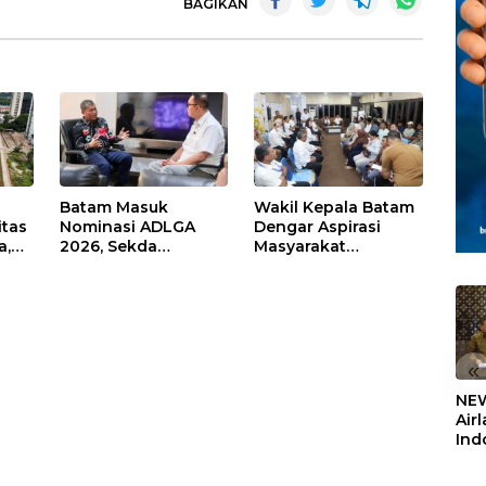
BAGIKAN
Batam Masuk
Wakil Kepala Batam
itas
Nominasi ADLGA
Dengar Aspirasi
a,
2026, Sekda
Masyarakat
Firmansyah
Rempang – Galang:
ati-
Paparkan
Pastikan
Transformasi Digital
Pembangunan
Berbasis Data
Sekolah Rakyat
Berorientasi
Pengembangan
«
Masa Depan
NEW
Pendidikan
Air
Ind
5,2
Sem