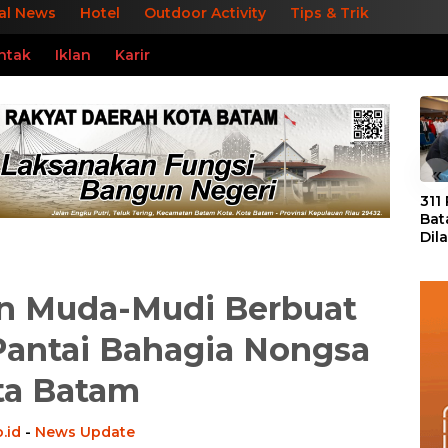
al News
Hotel
Outdoor Activity
Tips & Trik
ntak
Iklan
Karir
«
311
Bat
Dil
Tek
dan
n Muda-Mudi Berbuat
Pantai Bahagia Nongsa
ta Batam
.id
-
News Update