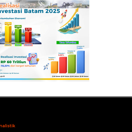
Pertamina
Dilaporkan ke
Kejaksaan
nalistik