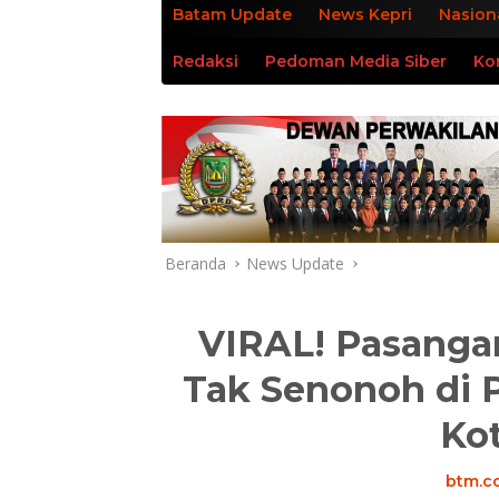
Batam Update
News Kepri
Nasion
Redaksi
Pedoman Media Siber
Ko
Beranda
News Update
VIRAL! Pasanga
Tak Senonoh di 
Ko
btm.co