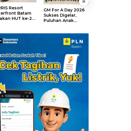
»
RIS Resort
SELAMAT!,
GM For A Day 2026
erfront Batam
Wyndham Panbi
Sukses Digelar,
akan HUT ke-24,
Batam Raih
Puluhan Anak
ar Giveaway dan
Penghargaan Ho
Rasakan Jadi
kon Menginap
Premium Terbai
General Manager
%
Versi Trip.com
Hotel Sehari