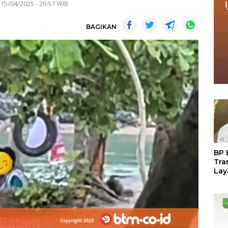
 15/04/2025 - 20:57 WIB
BAGIKAN
«
BP 
Tra
Lay
Per
Tan
Seg
LM