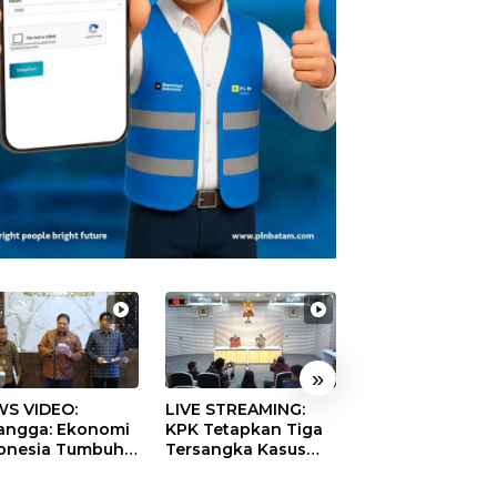
»
S VIDEO:
LIVE STREAMING:
TERBONGKAR!
langga: Ekonomi
KPK Tetapkan Tiga
Ratusan Rekeni
onesia Tumbuh
Tersangka Kasus
Virtual SPPG Fikt
9 Persen pada
Dugaan Korupsi
Diduga Terima 
ester II 2026
Digitalisasi SPBU
Rp311 Miliar, Ka