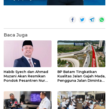
Baca Juga
Habib Syech dan Ahmad
BP Batam Tingkatkan
Muzani Akan Resmikan
Kualitas Jalan Gajah Mada,
Pondok Pesantren Nur
Pengguna Jalan Diminta
Iman di Pulau Kasu, Iman
Ekstra Hati-hati
Sutiawan Cek Kesiapan