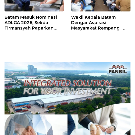
Batam Masuk Nominasi
Wakil Kepala Batam
ADLGA 2026, Sekda
Dengar Aspirasi
Firmansyah Paparkan
Masyarakat Rempang –
Transformasi Digital
Galang: Pastikan
Berbasis Data
Pembangunan Sekolah
Rakyat Berorientasi
Pengembangan Masa
Depan Pendidikan