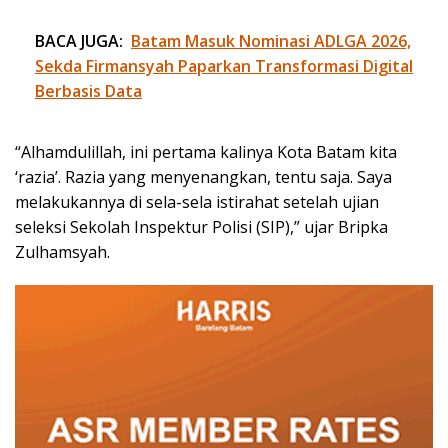
BACA JUGA:
Batam Masuk Nominasi ADLGA 2026,
Sekda Firmansyah Paparkan Transformasi Digital
Berbasis Data
“Alhamdulillah, ini pertama kalinya Kota Batam kita
‘razia’. Razia yang menyenangkan, tentu saja. Saya
melakukannya di sela-sela istirahat setelah ujian
seleksi Sekolah Inspektur Polisi (SIP),” ujar Bripka
Zulhamsyah.