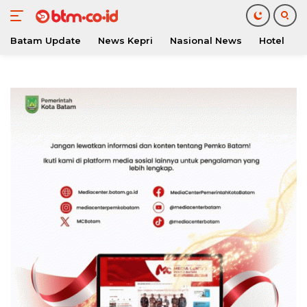
Batam Update
News Kepri
Nasional News
Hotel
O
Langsung
ke
konten