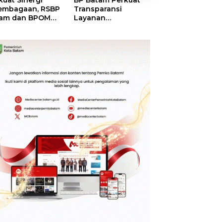
kuat Sinergi
BP Batam Perkuat
BP Batam Duku
embagaan, RSBP
Transparansi
Penertiban Rua
am dan BPOM
Layanan
Laut, Pastikan
tikan Pelayanan
Pertanahan, Alokasi
Pemanfaatan Se
 Ketersediaan
Tanah Reguler
Aturan
t Aman
Segera Hadir Melalui
LMS