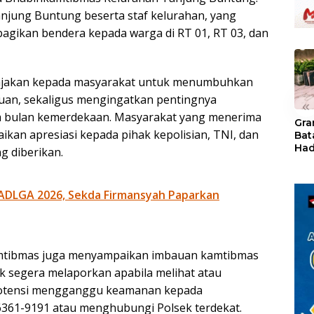
anjung Buntung beserta staf kelurahan, yang
gikan bendera kepada warga di RT 01, RT 03, dan
 ajakan kepada masyarakat untuk menumbuhkan
uan, sekaligus mengingatkan pentingnya
«
 bulan kemerdekaan. Masyarakat yang menerima
Gra
ikan apresiasi kepada pihak kepolisian, TNI, dan
Bat
Had
g diberikan.
of 
Ray
den
ADLGA 2026, Sekda Firmansyah Paparkan
Kul
mtibmas juga menyampaikan imbauan kamtibmas
k segera melaporkan apabila melihat atau
potensi mengganggu keamanan kepada
361-9191 atau menghubungi Polsek terdekat.