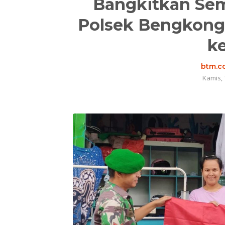
Bangkitkan Sem
Polsek Bengkong 
k
btm.co
Kamis, 