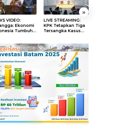
»
S VIDEO:
LIVE STREAMING:
TERBONGKAR!
langga: Ekonomi
KPK Tetapkan Tiga
Ratusan Rekeni
onesia Tumbuh
Tersangka Kasus
Virtual SPPG Fikt
9 Persen pada
Dugaan Korupsi
Diduga Terima 
ester II 2026
Digitalisasi SPBU
Rp311 Miliar, Ka
Pertamina
Dilaporkan ke
Kejaksaan