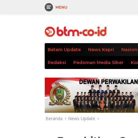
MENU
Langsung
tutup
ke
konten
Batam Update
News Kepri
Nasion
Redaksi
Pedoman Media Siber
Ko
Beranda
News Update