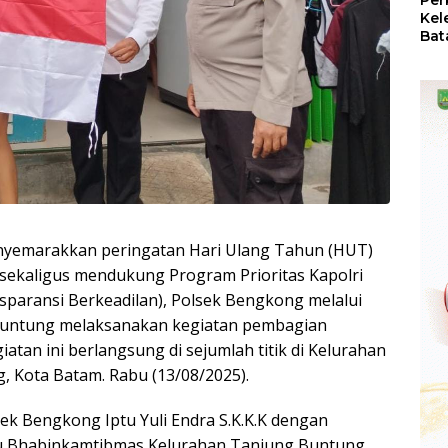
Per
Kel
Bat
Pas
dan
Oba
yemarakkan peringatan Hari Ulang Tahun (HUT)
sekaligus mendukung Program Prioritas Kapolri
ransparansi Berkeadilan), Polsek Bengkong melalui
untung melaksanakan kegiatan pembagian
tan ini berlangsung di sejumlah titik di Kelurahan
 Kota Batam. Rabu (13/08/2025).
ek Bengkong Iptu Yuli Endra S.K.K.K dengan
ku Bhabinkamtibmas Kelurahan Tanjung Buntung.