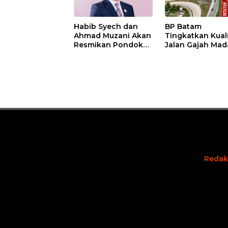
Habib Syech dan
BP Batam
Ahmad Muzani Akan
Tingkatkan Kual
Resmikan Pondok
Jalan Gajah Mad
Pesantren Nur Iman
Pengguna Jalan
di Pulau Kasu, Iman
Diminta Ekstra H
Sutiawan Cek
hati
Kesiapan
Redak