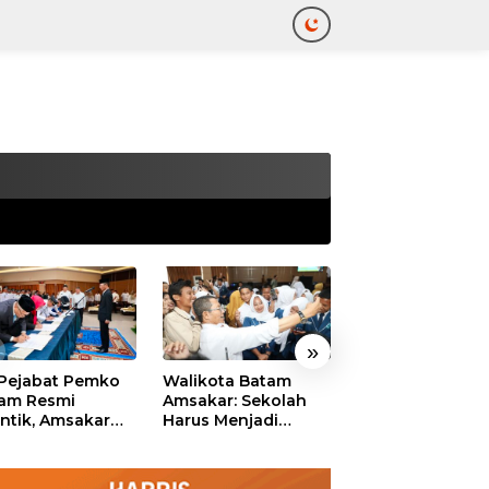
tutup
»
 Pejabat Pemko
Walikota Batam
Ekonomi Batam
am Resmi
Amsakar: Sekolah
Diproyeksikan
antik, Amsakar
Harus Menjadi
Tumbuh hingga 
ankan Integritas
Ruang Aman bagi
Persen, Pemko
 Pelayanan
Anak untuk Tumbuh
Naikkan Target
dan Berprestasi
Pendapatan Da