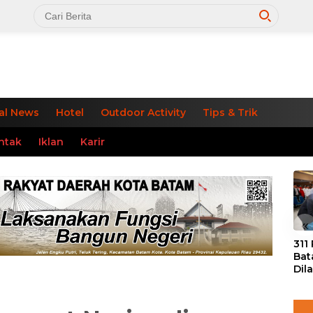
al News
Hotel
Outdoor Activity
Tips & Trik
ntak
Iklan
Karir
«
311
Bat
Dil
Tek
dan