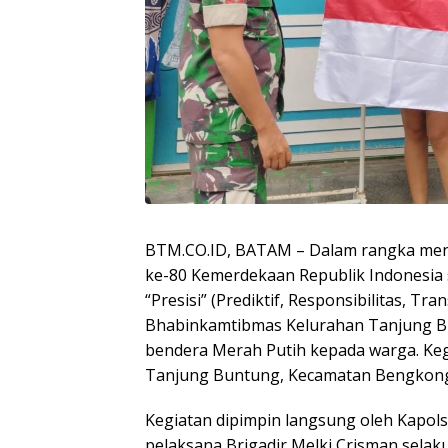
BTM.CO.ID, BATAM – Dalam rangka men
ke-80 Kemerdekaan Republik Indonesia 
“Presisi” (Prediktif, Responsibilitas, T
Bhabinkamtibmas Kelurahan Tanjung B
bendera Merah Putih kepada warga. Kegia
Tanjung Buntung, Kecamatan Bengkong,
Kegiatan dipimpin langsung oleh Kapols
pelaksana Brigadir Melki Crisman sela