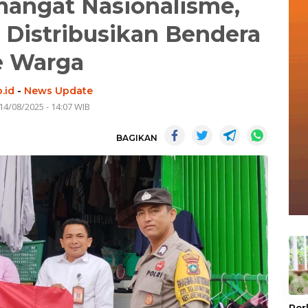
angat Nasionalisme,
Distribusikan Bendera
e Warga
.id
-
News Update
14/08/2025 - 14:07 WIB
BAGIKAN
«