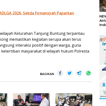
«
ADLGA 2026, Sekda Firmansyah Paparkan
NEW
Air
Ind
5,2
i wilayah Kelurahan Tanjung Buntung terpantau
Sem
ngkong memastikan kegiatan serupa akan terus
angsung interaksi positif dengan warga, guna
etertiban masyarakat di wilayah hukum Polresta
BAGIKAN