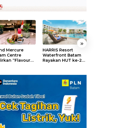
»
nd Mercure
HARRIS Resort
GM For A Day 2
am Centre
Waterfront Batam
Sukses Digelar,
irkan “Flavours
Rayakan HUT ke-24,
Puluhan Anak
Nusantara”,
Tebar Giveaway dan
Rasakan Jadi
akan HUT RI
Diskon Menginap
General Manage
gan Cita Rasa
24%
Hotel Sehari
iner Indonesia