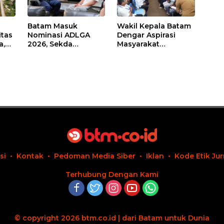
Batam Masuk
Wakil Kepala Batam
itas
Nominasi ADLGA
Dengar Aspirasi
a,
2026, Sekda
Masyarakat
Firmansyah
Rempang – Galang:
ati-
Paparkan
Pastikan
Transformasi Digital
Pembangunan
Berbasis Data
Sekolah Rakyat
Berorientasi
Pengembangan
Masa Depan
Pendidikan
si
Kontak
Pedoman Media Siber
Iklan
Kode Etik Jur
Terhubung Dengan Kami
© copyright 2026 btm.co.id | dari Batam untuk Dunia