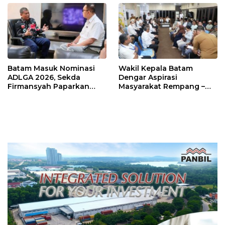
Batam Masuk Nominasi
Wakil Kepala Batam
ADLGA 2026, Sekda
Dengar Aspirasi
Firmansyah Paparkan
Masyarakat Rempang –
Transformasi Digital
Galang: Pastikan
Berbasis Data
Pembangunan Sekolah
Rakyat Berorientasi
Pengembangan Masa
Depan Pendidikan