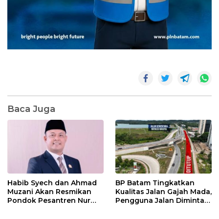
Baca Juga
Habib Syech dan Ahmad
BP Batam Tingkatkan
Muzani Akan Resmikan
Kualitas Jalan Gajah Mada,
Pondok Pesantren Nur
Pengguna Jalan Diminta
Iman di Pulau Kasu, Iman
Ekstra Hati-hati
Sutiawan Cek Kesiapan