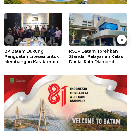
«
»
BP Batam Dukung
RSBP Batam Torehkan
Penguatan Literasi untuk
Standar Pelayanan Kelas
Membangun Karakter dan
Dunia, Raih Diamond
Kebhinekaan Bagi
Status dari WSO
Generasi Masa Depan