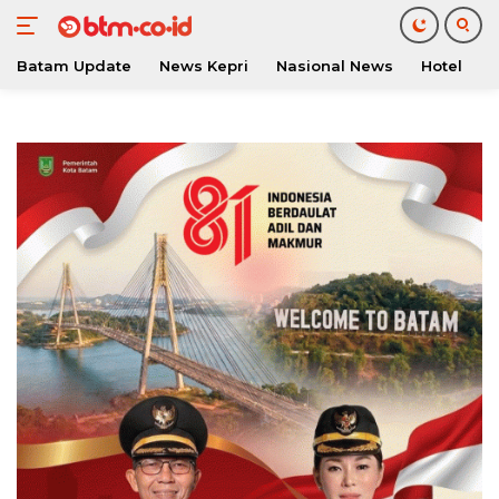
Batam Update
News Kepri
Nasional News
Hotel
O
Langsung
ke
konten