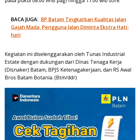
pada pukul 08.00 WIB pagi hingga 17.00 wib sore.
BACA JUGA:
BP Batam Tingkatkan Kualitas Jalan
Gajah Mada, Pengguna Jalan Diminta Ekstra Hati-
hati
Kegiatan ini diselenggarakan oleh Tunas Industrial
Estate dengan dukungan dari Dinas Tenaga Kerja
(Disnaker) Batam, BPJS Ketenagakerjaan, dan RS Awal
Bros Batam Botania. (Btm/ddr)