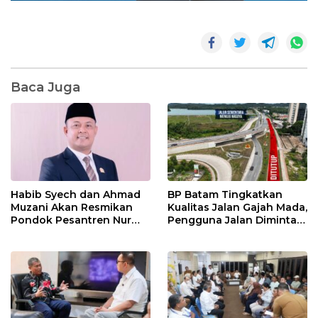
Baca Juga
Habib Syech dan Ahmad
BP Batam Tingkatkan
Muzani Akan Resmikan
Kualitas Jalan Gajah Mada,
Pondok Pesantren Nur
Pengguna Jalan Diminta
Iman di Pulau Kasu, Iman
Ekstra Hati-hati
Sutiawan Cek Kesiapan