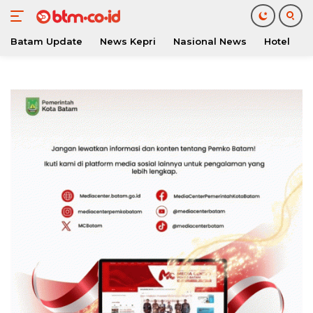
Batam Update
News Kepri
Nasional News
Hotel
O
Langsung
ke
konten