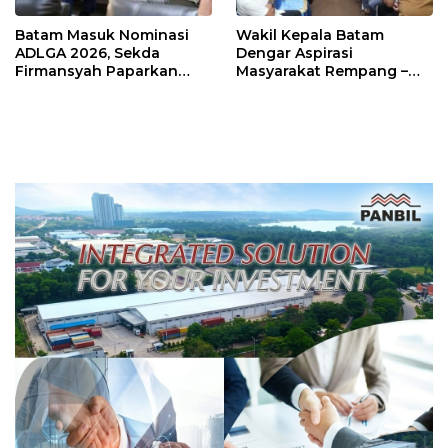
Batam Masuk Nominasi
Wakil Kepala Batam
ADLGA 2026, Sekda
Dengar Aspirasi
Firmansyah Paparkan
Masyarakat Rempang –
Transformasi Digital
Galang: Pastikan
Berbasis Data
Pembangunan Sekolah
Rakyat Berorientasi
Pengembangan Masa
Depan Pendidikan