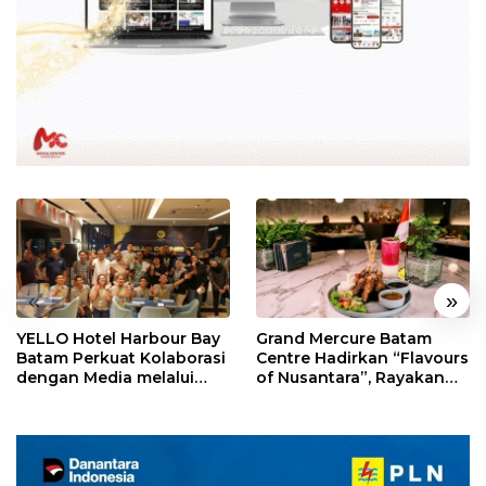
«
»
YELLO Hotel Harbour Bay
Grand Mercure Batam
Batam Perkuat Kolaborasi
Centre Hadirkan “Flavours
dengan Media melalui
of Nusantara”, Rayakan
YELLO Connect
HUT RI dengan Cita Rasa
Kuliner Indonesia