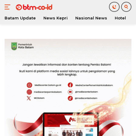
Batam Update
News Kepri
Nasional News
Hotel
O
Langsung
ke
konten