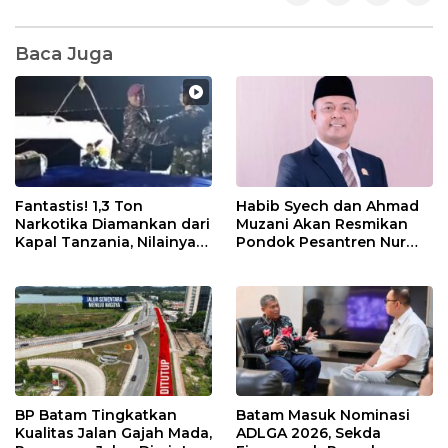
Baca Juga
Fantastis! 1,3 Ton
Habib Syech dan Ahmad
Narkotika Diamankan dari
Muzani Akan Resmikan
Kapal Tanzania, Nilainya
Pondok Pesantren Nur
Tembus Rp4,55 Triliun
Iman di Pulau Kasu, Iman
Sutiawan Cek Kesiapan
BP Batam Tingkatkan
Batam Masuk Nominasi
Kualitas Jalan Gajah Mada,
ADLGA 2026, Sekda