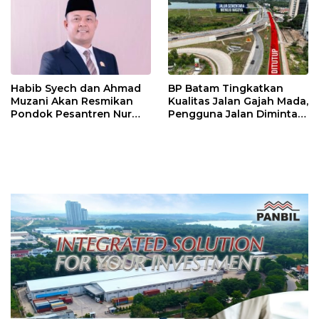
Habib Syech dan Ahmad
BP Batam Tingkatkan
Muzani Akan Resmikan
Kualitas Jalan Gajah Mada,
Pondok Pesantren Nur
Pengguna Jalan Diminta
Iman di Pulau Kasu, Iman
Ekstra Hati-hati
Sutiawan Cek Kesiapan