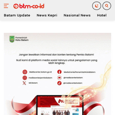
Batam Update
News Kepri
Nasional News
Hotel
O
Langsung
ke
konten