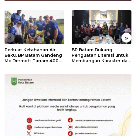
«
»
Perkuat Ketahanan Air
BP Batam Dukung
Baku, BP Batam Gandeng
Penguatan Literasi untuk
Mc Dermott Tanam 400
Membangun Karakter dan
Bambu Betung di
Kebhinekaan Bagi
Bendungan Sei Nongsa
Generasi Masa Depan