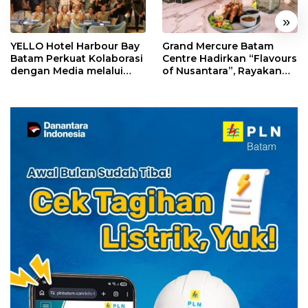
«
»
YELLO Hotel Harbour Bay
Grand Mercure Batam
Batam Perkuat Kolaborasi
Centre Hadirkan “Flavours
dengan Media melalui
of Nusantara”, Rayakan
YELLO Connect
HUT RI dengan Cita Rasa
Kuliner Indonesia