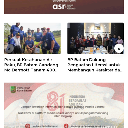
«
»
Perkuat Ketahanan Air
BP Batam Dukung
Baku, BP Batam Gandeng
Penguatan Literasi untuk
Mc Dermott Tanam 400
Membangun Karakter dan
Bambu Betung di
Kebhinekaan Bagi
Bendungan Sei Nongsa
Generasi Masa Depan