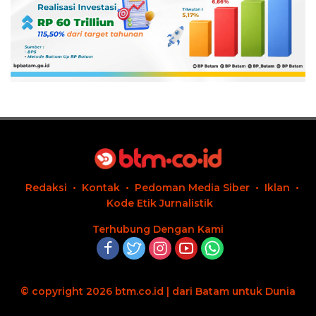
Redaksi
Kontak
Pedoman Media Siber
Iklan
Kode Etik Jurnalistik
Terhubung Dengan Kami
© copyright 2026 btm.co.id | dari Batam untuk Dunia