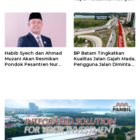
Tembus Rp4,55 Triliun
Habib Syech dan Ahmad
BP Batam Tingkatkan
Muzani Akan Resmikan
Kualitas Jalan Gajah Mada,
Pondok Pesantren Nur
Pengguna Jalan Diminta
Iman di Pulau Kasu, Iman
Ekstra Hati-hati
Sutiawan Cek Kesiapan