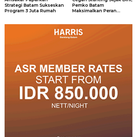
Strategi Batam Sukseskan
Pemko Batam
Program 3 Juta Rumah
Maksimalkan Peran
Posyandu