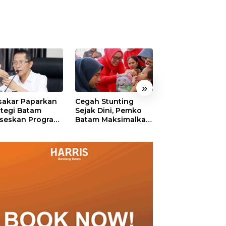
»
akar Paparkan
Cegah Stunting
311 Pejabat Pe
ategi Batam
Sejak Dini, Pemko
Batam Resmi
seskan Program
Batam Maksimalkan
Dilantik, Amsak
uta Rumah
Peran Posyandu
Tekankan Integr
dan Pelayanan