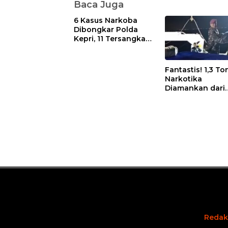
Baca Juga
6 Kasus Narkoba
Dibongkar Polda
Kepri, 11 Tersangka
Diciduk dan Sabu
402 Gram Disita
Fantastis! 1,3 To
Narkotika
Diamankan dari
Kapal Tanzania,
Nilainya Tembus
Rp4,55 Triliun
Redak