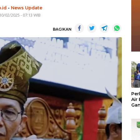
.id
-
News Update
10/02/2025 - 07:13 WIB
BAGIKAN
«
Per
Air
Ga
Der
Bam
Ben
No