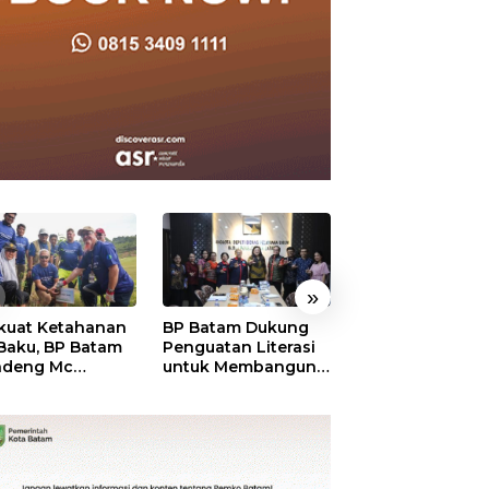
»
kuat Ketahanan
BP Batam Dukung
RSBP Batam
 Baku, BP Batam
Penguatan Literasi
Torehkan Stand
ndeng Mc
untuk Membangun
Pelayanan Kela
mott Tanam 400
Karakter dan
Dunia, Raih
bu Betung di
Kebhinekaan Bagi
Diamond Status 
dungan Sei
Generasi Masa
WSO
ngsa
Depan