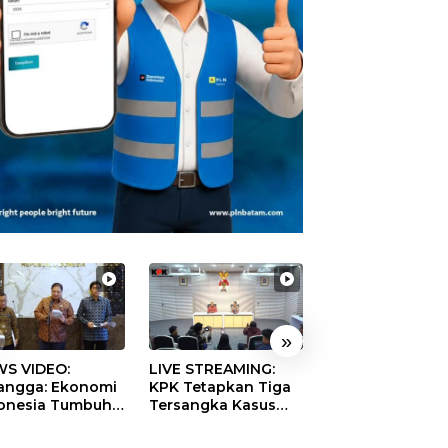
»
S VIDEO:
LIVE STREAMING:
TERBONGKAR!
langga: Ekonomi
KPK Tetapkan Tiga
Ratusan Rekeni
onesia Tumbuh
Tersangka Kasus
Virtual SPPG Fikt
9 Persen pada
Dugaan Korupsi
Diduga Terima 
ester II 2026
Digitalisasi SPBU
Rp311 Miliar, Ka