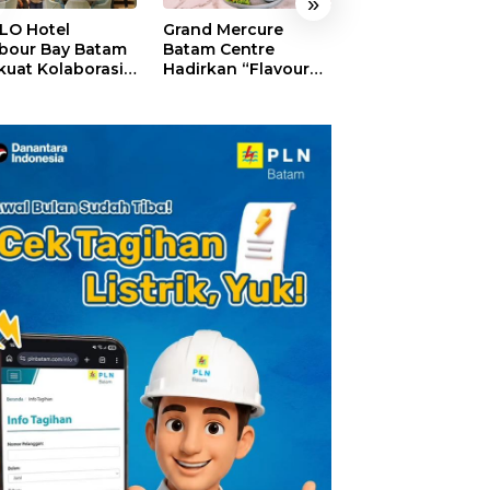
»
LO Hotel
Grand Mercure
HARRIS Resort
bour Bay Batam
Batam Centre
Waterfront Bat
kuat Kolaborasi
Hadirkan “Flavours
Rayakan HUT ke
gan Media
of Nusantara”,
Tebar Giveaway
alui YELLO
Rayakan HUT RI
Diskon Mengin
nect
dengan Cita Rasa
24%
Kuliner Indonesia