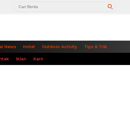
al News
Hotel
Outdoor Activity
Tips & Trik
ntak
Iklan
Karir