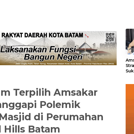
«
Ams
Str
Suk
3 J
am Terpilih Amsakar
nggapi Polemik
asjid di Perumahan
l Hills Batam