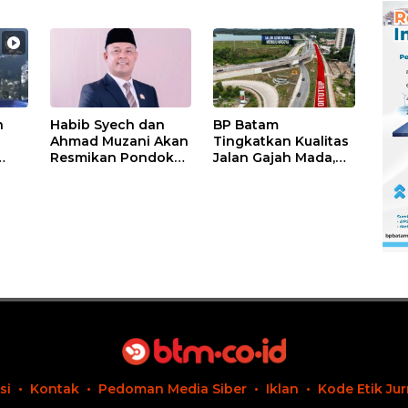
n
Habib Syech dan
BP Batam
Ahmad Muzani Akan
Tingkatkan Kualitas
Resmikan Pondok
Jalan Gajah Mada,
Pesantren Nur Iman
Pengguna Jalan
di Pulau Kasu, Iman
Diminta Ekstra Hati-
Sutiawan Cek
hati
Kesiapan
si
Kontak
Pedoman Media Siber
Iklan
Kode Etik Jur