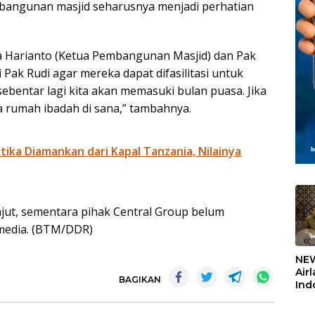
embangunan masjid seharusnya menjadi perhatian
 Harianto (Ketua Pembangunan Masjid) dan Pak
ak Rudi agar mereka dapat difasilitasi untuk
bentar lagi kita akan memasuki bulan puasa. Jika
 rumah ibadah di sana,” tambahnya.
otika Diamankan dari Kapal Tanzania, Nilainya
anjut, sementara pihak Central Group belum
media. (BTM/DDR)
«
NEW
Air
BAGIKAN
Ind
5,2
Sem