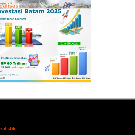
Pertamina
Dilaporkan ke
Kejaksaan
nalistik