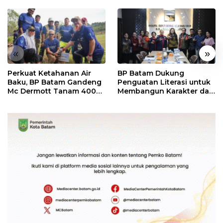
«
»
Perkuat Ketahanan Air
BP Batam Dukung
Baku, BP Batam Gandeng
Penguatan Literasi untuk
Mc Dermott Tanam 400
Membangun Karakter dan
Bambu Betung di
Kebhinekaan Bagi
Bendungan Sei Nongsa
Generasi Masa Depan