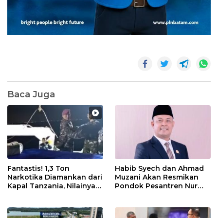
Baca Juga
Fantastis! 1,3 Ton
Habib Syech dan Ahmad
Narkotika Diamankan dari
Muzani Akan Resmikan
Kapal Tanzania, Nilainya
Pondok Pesantren Nur
Tembus Rp4,55 Triliun
Iman di Pulau Kasu, Iman
Sutiawan Cek Kesiapan