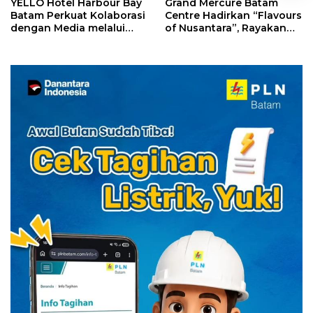
YELLO Hotel Harbour Bay
Grand Mercure Batam
Batam Perkuat Kolaborasi
Centre Hadirkan “Flavours
dengan Media melalui
of Nusantara”, Rayakan
YELLO Connect
HUT RI dengan Cita Rasa
Kuliner Indonesia