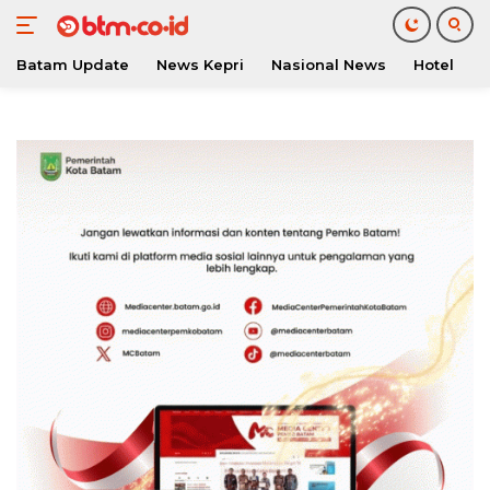
Batam Update
News Kepri
Nasional News
Hotel
O
Langsung
ke
konten