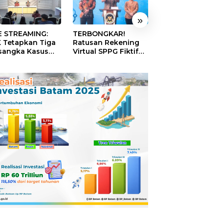
»
E STREAMING:
TERBONGKAR!
Akhir 2027 Tak
 Tetapkan Tiga
Ratusan Rekening
Boleh Ada Lagi 
sangka Kasus
Virtual SPPG Fiktif
yang Jorok, Kot
aan Korupsi
Diduga Terima Dana
Terbersih Dapat
italisasi SPBU
Rp311 Miliar, Kasus
Rp20 Miliar
tamina
Dilaporkan ke
Kejaksaan