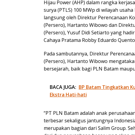
Hijau Power (AHP) dalam rangka kerjas
surya (PTLS) 100 MWp di wilayah usaha PT
langsung oleh Direktur Perencanaan K
(Persero), Hartanto Wibowo dan Direk
(Persero), Yusuf Didi Setiarto yang had
Cahaya Pratama Robby Eduardo Quento
Pada sambutannya, Direktur Perencana
(Persero), Hartanto Wibowo mengatak
bersejarah, baik bagi PLN Batam maup
BACA JUGA:
BP Batam Tingkatkan Kua
Ekstra Hati-hati
“PT PLN Batam adalah anak perusahaan
terbesar sekaligus jantungnya Indones
merupakan bagian dari Salim Group. S