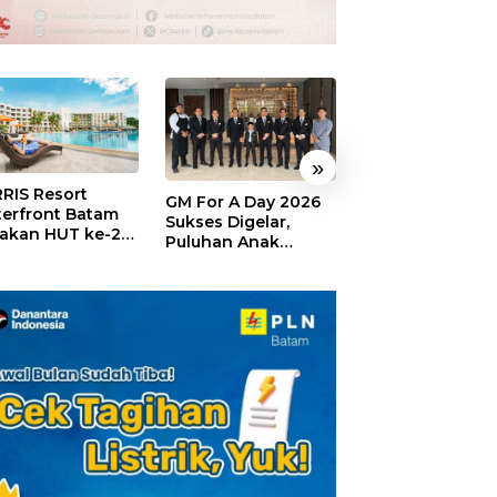
»
RIS Resort
SELAMAT!,
GM For A Day 2026
erfront Batam
Wyndham Panbi
Sukses Digelar,
akan HUT ke-24,
Batam Raih
Puluhan Anak
ar Giveaway dan
Penghargaan Ho
Rasakan Jadi
kon Menginap
Premium Terbai
General Manager
%
Versi Trip.com
Hotel Sehari