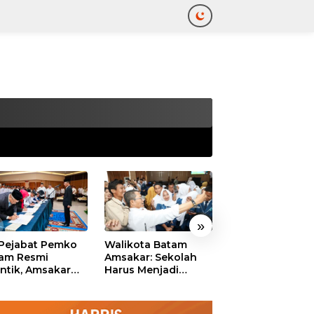
tutup
»
 Pejabat Pemko
Walikota Batam
Ekonomi Batam
am Resmi
Amsakar: Sekolah
Diproyeksikan
antik, Amsakar
Harus Menjadi
Tumbuh hingga 
ankan Integritas
Ruang Aman bagi
Persen, Pemko
 Pelayanan
Anak untuk Tumbuh
Naikkan Target
dan Berprestasi
Pendapatan Da