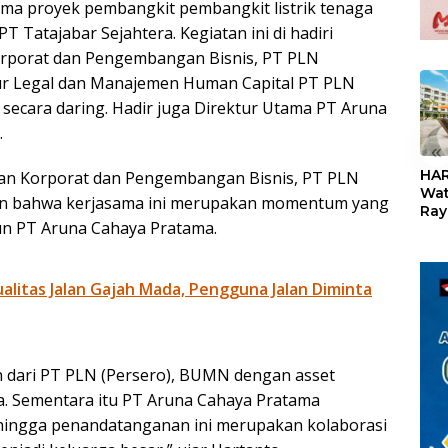
ama proyek pembangkit pembangkit listrik tenaga
 Tatajabar Sejahtera. Kegiatan ini di hadiri
orporat dan Pengembangan Bisnis, PT PLN
tur Legal dan Manajemen Human Capital PT PLN
ir secara daring. Hadir juga Direktur Utama PT Aruna
.
«
HAR
an Korporat dan Pengembangan Bisnis, PT PLN
Wat
an bahwa kerjasama ini merupakan momentum yang
Ray
un PT Aruna Cahaya Pratama.
Teb
Dis
24
litas Jalan Gajah Mada, Pengguna Jalan Diminta
 dari PT PLN (Persero), BUMN dengan asset
ia. Sementara itu PT Aruna Cahaya Pratama
ehingga penandatanganan ini merupakan kolaborasi