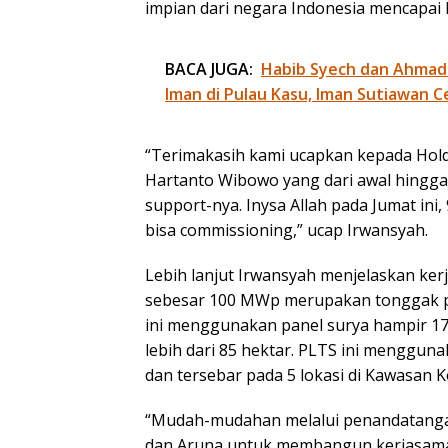
impian dari negara Indonesia mencapai
BACA JUGA:
Habib Syech dan Ahmad
Iman di Pulau Kasu, Iman Sutiawan C
“Terimakasih kami ucapkan kepada Hol
Hartanto Wibowo yang dari awal hingga
support-nya. Inysa Allah pada Jumat in
bisa commissioning,” ucap Irwansyah.
Lebih lanjut Irwansyah menjelaskan k
sebesar 100 MWp merupakan tonggak pen
ini menggunakan panel surya hampir 17
lebih dari 85 hektar. PLTS ini menggun
dan tersebar pada 5 lokasi di Kawasan Ko
“Mudah-mudahan melalui penandatangan
dan Aruna untuk membangun kerjasama l