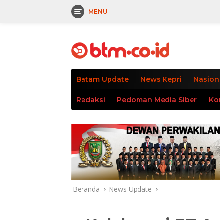
MENU
Langsung
tutup
ke
konten
Batam Update
News Kepri
Nasion
Redaksi
Pedoman Media Siber
Ko
Beranda
News Update