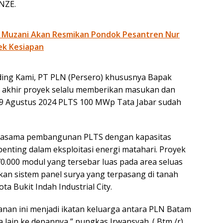
 NZE.
 Muzani Akan Resmikan Pondok Pesantren Nur
ek Kesiapan
ding Kami, PT PLN (Persero) khususnya Bapak
 akhir proyek selalu memberikan masukan dan
i, 9 Agustus 2024 PLTS 100 MWp Tata Jabar sudah
erjasama pembangunan PLTS dengan kapasitas
ting dalam eksploitasi energi matahari. Proyek
0.000 modul yang tersebar luas pada area seluas
akan sistem panel surya yang terpasang di tanah
ta Bukit Indah Industrial City.
an ini menjadi ikatan keluarga antara PLN Batam
ain ke depannya,” pungkas Irwansyah. ( Btm /r)