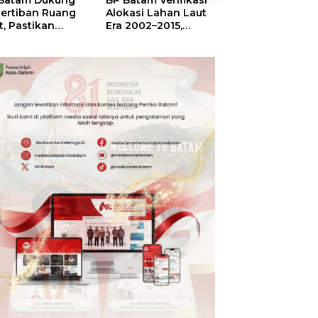
Batam Dukung
BP Batam Verifikasi
Sekolah Terinte
ertiban Ruang
Alokasi Lahan Laut
Merah Putih,
t, Pastikan
Era 2002–2015,
Menumbuhkan
anfaatan Sesuai
Amsakar: Tata
Mimpi di Tanah
ran
Ulang Demi
Rempang-Gala
Kepastian Hukum
dan Investasi