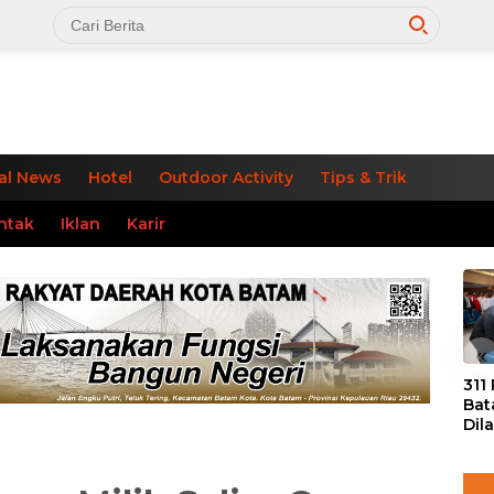
al News
Hotel
Outdoor Activity
Tips & Trik
ntak
Iklan
Karir
«
311
Bat
Dil
Tek
dan