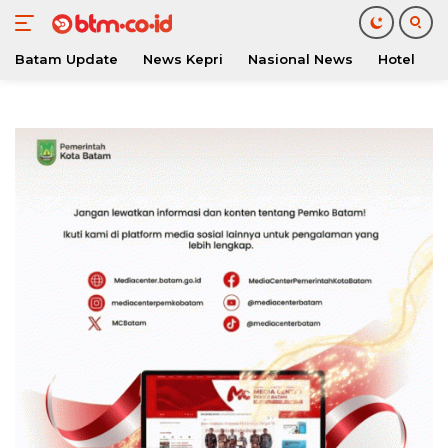
Batam Update
News Kepri
Nasional News
Hotel
O
Langsung
ke
konten