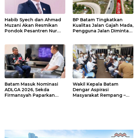
Habib Syech dan Ahmad
BP Batam Tingkatkan
Muzani Akan Resmikan
Kualitas Jalan Gajah Mada,
Pondok Pesantren Nur
Pengguna Jalan Diminta
Iman di Pulau Kasu, Iman
Ekstra Hati-hati
Sutiawan Cek Kesiapan
Batam Masuk Nominasi
Wakil Kepala Batam
ADLGA 2026, Sekda
Dengar Aspirasi
Firmansyah Paparkan
Masyarakat Rempang –
Transformasi Digital
Galang: Pastikan
Berbasis Data
Pembangunan Sekolah
Rakyat Berorientasi
Pengembangan Masa
Depan Pendidikan