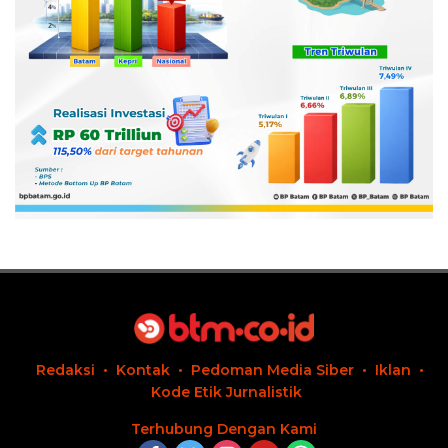
Redaksi
Kontak
Pedoman Media Siber
Iklan
Kode Etik Jurnalistik
Terhubung Dengan Kami