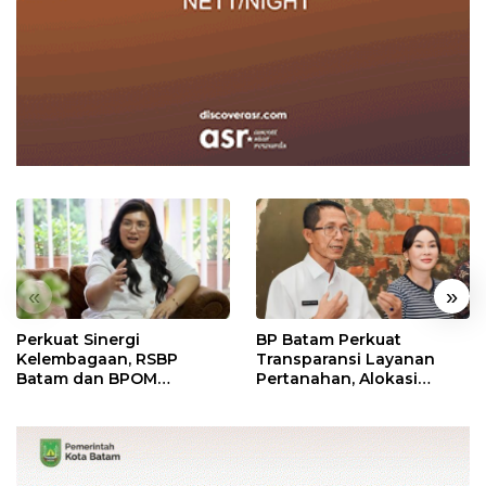
«
»
Perkuat Sinergi
BP Batam Perkuat
Kelembagaan, RSBP
Transparansi Layanan
Batam dan BPOM
Pertanahan, Alokasi
Pastikan Pelayanan dan
Tanah Reguler Segera
Ketersediaan Obat Aman
Hadir Melalui LMS