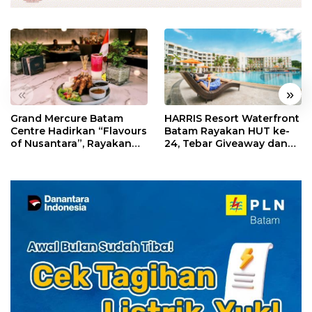
«
»
Grand Mercure Batam
HARRIS Resort Waterfront
Centre Hadirkan “Flavours
Batam Rayakan HUT ke-
of Nusantara”, Rayakan
24, Tebar Giveaway dan
HUT RI dengan Cita Rasa
Diskon Menginap 24%
Kuliner Indonesia