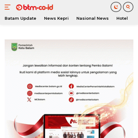
Batam Update
News Kepri
Nasional News
Hotel
O
Langsung
ke
konten