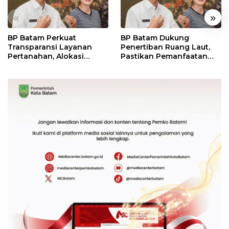
«
»
BP Batam Perkuat
BP Batam Dukung
Transparansi Layanan
Penertiban Ruang Laut,
Pertanahan, Alokasi
Pastikan Pemanfaatan
Tanah Reguler Segera
Sesuai Aturan
Hadir Melalui LMS