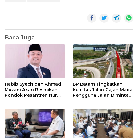
Baca Juga
Habib Syech dan Ahmad
BP Batam Tingkatkan
Muzani Akan Resmikan
Kualitas Jalan Gajah Mada,
Pondok Pesantren Nur
Pengguna Jalan Diminta
Iman di Pulau Kasu, Iman
Ekstra Hati-hati
Sutiawan Cek Kesiapan