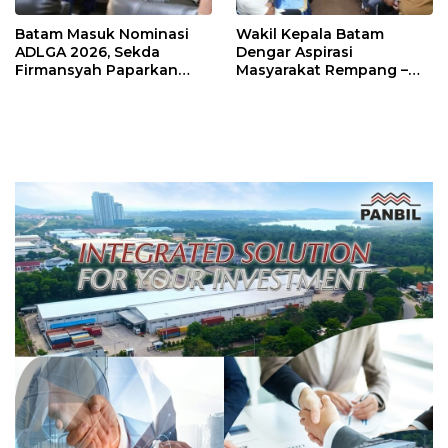
Batam Masuk Nominasi
Wakil Kepala Batam
ADLGA 2026, Sekda
Dengar Aspirasi
Firmansyah Paparkan
Masyarakat Rempang –
Transformasi Digital
Galang: Pastikan
Berbasis Data
Pembangunan Sekolah
Rakyat Berorientasi
Pengembangan Masa
Depan Pendidikan