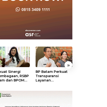
»
kuat Sinergi
BP Batam Perkuat
BP Batam Duku
embagaan, RSBP
Transparansi
Penertiban Rua
am dan BPOM
Layanan
Laut, Pastikan
tikan Pelayanan
Pertanahan, Alokasi
Pemanfaatan Se
 Ketersediaan
Tanah Reguler
Aturan
t Aman
Segera Hadir Melalui
LMS