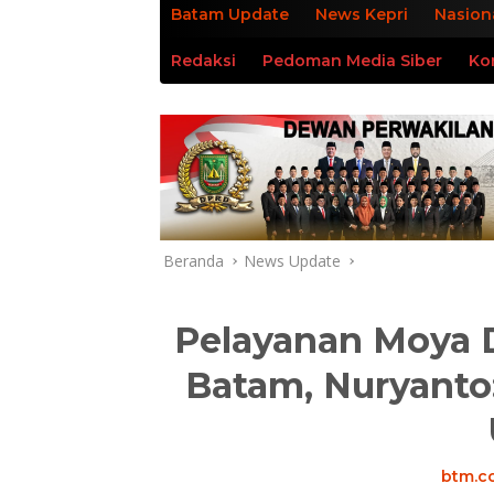
Batam Update
News Kepri
Nasion
Redaksi
Pedoman Media Siber
Ko
Beranda
News Update
Pelayanan Moya 
Batam, Nuryanto:
btm.co