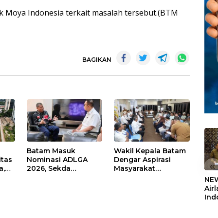
k Moya Indonesia terkait masalah tersebut.(BTM
BAGIKAN
Batam Masuk
Wakil Kepala Batam
itas
Nominasi ADLGA
Dengar Aspirasi
«
a,
2026, Sekda
Masyarakat
Firmansyah
Rempang – Galang:
NEW
ati-
Paparkan
Pastikan
Air
Transformasi Digital
Pembangunan
Ind
Berbasis Data
Sekolah Rakyat
5,2
Berorientasi
Sem