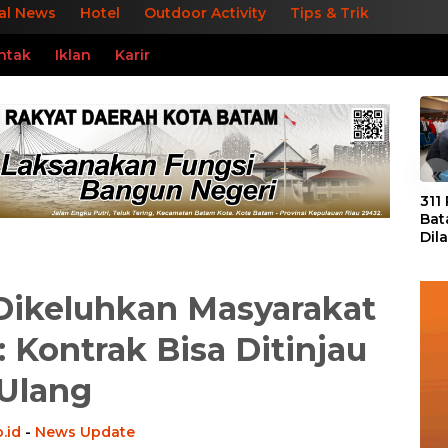
al News
Hotel
Outdoor Activity
Tips & Trik
ntak
Iklan
Karir
«
311
Bat
Dil
Tek
dan
Dikeluhkan Masyarakat
 Kontrak Bisa Ditinjau
Ulang
.id
-
News Update