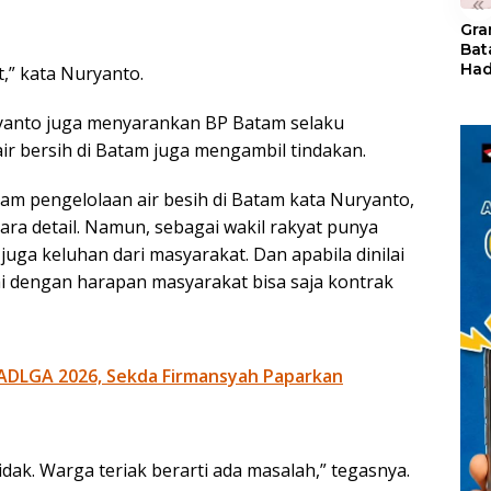
«
Gra
Bat
Had
,” kata Nuryanto.
of 
Ray
yanto juga menyarankan BP Batam selaku
den
Kul
r bersih di Batam juga mengambil tindakan.
lam pengelolaan air besih di Batam kata Nuryanto,
ra detail. Namun, sebagai wakil rakyat punya
ga keluhan dari masyarakat. Dan apabila dinilai
uai dengan harapan masyarakat bisa saja kontrak
ADLGA 2026, Sekda Firmansyah Paparkan
tidak. Warga teriak berarti ada masalah,” tegasnya.