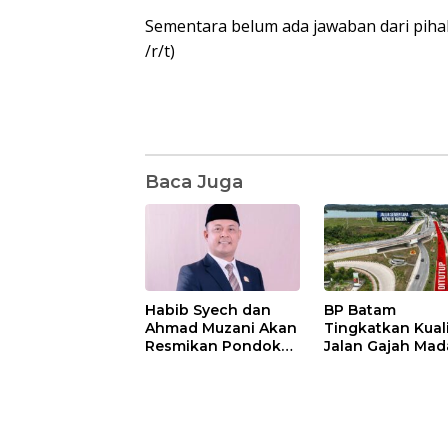
Sementara belum ada jawaban dari piha
/r/t)
Baca Juga
Habib Syech dan
BP Batam
Ahmad Muzani Akan
Tingkatkan Kual
Resmikan Pondok
Jalan Gajah Mad
Pesantren Nur Iman
Pengguna Jalan
di Pulau Kasu, Iman
Diminta Ekstra H
Sutiawan Cek
hati
Kesiapan