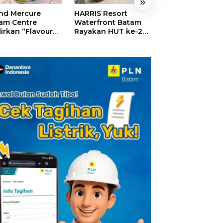
»
nd Mercure
HARRIS Resort
GM For A Day 2
am Centre
Waterfront Batam
Sukses Digelar,
irkan “Flavours
Rayakan HUT ke-24,
Puluhan Anak
Nusantara”,
Tebar Giveaway dan
Rasakan Jadi
akan HUT RI
Diskon Menginap
General Manage
gan Cita Rasa
24%
Hotel Sehari
iner Indonesia