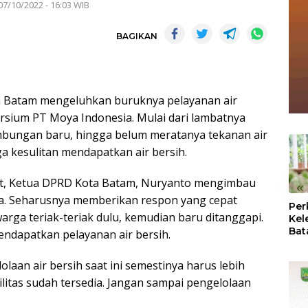
07/10/2022 - 16:03 WIB
BAGIKAN
 Batam mengeluhkan buruknya pelayanan air
orsium PT Moya Indonesia. Mulai dari lambatnya
bungan baru, hingga belum meratanya tekanan air
 kesulitan mendapatkan air bersih.
t, Ketua DPRD Kota Batam, Nuryanto mengimbau
«
aja. Seharusnya memberikan respon yang cepat
Per
arga teriak-teriak dulu, kemudian baru ditanggapi.
Kel
Bat
ndapatkan pelayanan air bersih.
Pas
dan
aan air bersih saat ini semestinya harus lebih
Oba
litas sudah tersedia. Jangan sampai pengelolaan