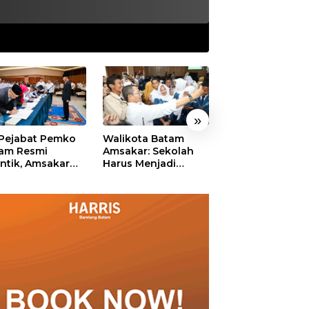
»
 Pejabat Pemko
Walikota Batam
Ekonomi Batam
am Resmi
Amsakar: Sekolah
Diproyeksikan
antik, Amsakar
Harus Menjadi
Tumbuh hingga 
ankan Integritas
Ruang Aman bagi
Persen, Pemko
 Pelayanan
Anak untuk Tumbuh
Naikkan Target
dan Berprestasi
Pendapatan Da