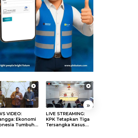
»
S VIDEO:
LIVE STREAMING:
TERBONGKAR!
langga: Ekonomi
KPK Tetapkan Tiga
Ratusan Rekeni
onesia Tumbuh
Tersangka Kasus
Virtual SPPG Fikt
9 Persen pada
Dugaan Korupsi
Diduga Terima 
ester II 2026
Digitalisasi SPBU
Rp311 Miliar, Ka