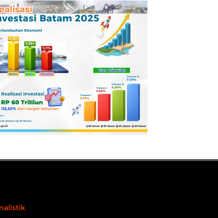
Pertamina
Dilaporkan ke
Kejaksaan
nalistik