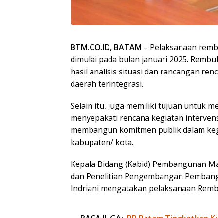
BTM.CO.ID, BATAM
– Pelaksanaan rembu
dimulai pada bulan januari 2025. Rembu
hasil analisis situasi dan rancangan re
daerah terintegrasi.
Selain itu, juga memiliki tujuan untuk
menyepakati rencana kegiatan intervens
membangun komitmen publik dalam kegia
kabupaten/ kota.
Kepala Bidang (Kabid) Pembangunan M
dan Penelitian Pengembangan Pembangu
Indriani mengatakan pelaksanaan Rembu
BACA JUGA:
BP Batam Tingkatkan Kua