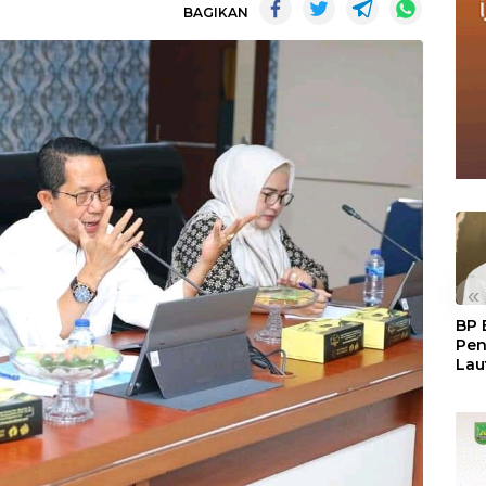
BAGIKAN
«
BP 
Pen
Lau
Pem
Atu