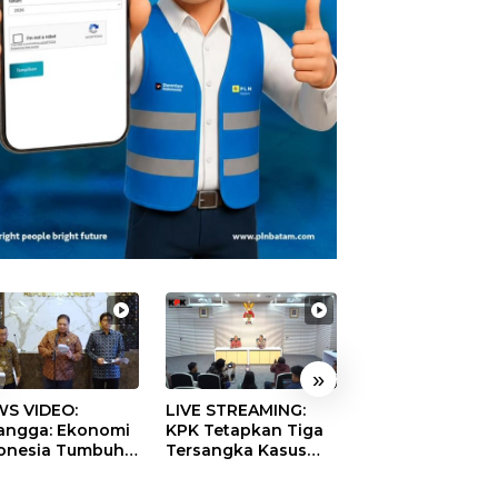
»
S VIDEO:
LIVE STREAMING:
TERBONGKAR!
langga: Ekonomi
KPK Tetapkan Tiga
Ratusan Rekeni
onesia Tumbuh
Tersangka Kasus
Virtual SPPG Fikt
9 Persen pada
Dugaan Korupsi
Diduga Terima 
ester II 2026
Digitalisasi SPBU
Rp311 Miliar, Ka