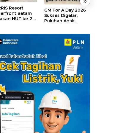
»
RIS Resort
SELAMAT!,
GM For A Day 2026
erfront Batam
Wyndham Panbi
Sukses Digelar,
akan HUT ke-24,
Batam Raih
Puluhan Anak
ar Giveaway dan
Penghargaan Ho
Rasakan Jadi
kon Menginap
Premium Terbai
General Manager
%
Versi Trip.com
Hotel Sehari