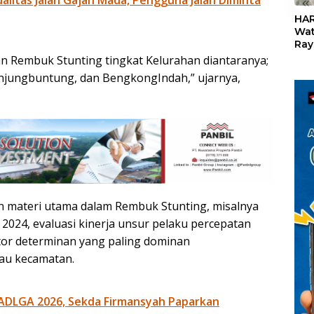
«
HAR
Wat
Ray
Teb
n Rembuk Stunting tingkat Kelurahan diantaranya;
Dis
jungbuntung, dan BengkongIndah,” ujarnya,
24
n materi utama dalam Rembuk Stunting, misalnya
2024, evaluasi kinerja unsur pelaku percepatan
tor determinan yang paling dominan
au kecamatan.
ADLGA 2026, Sekda Firmansyah Paparkan