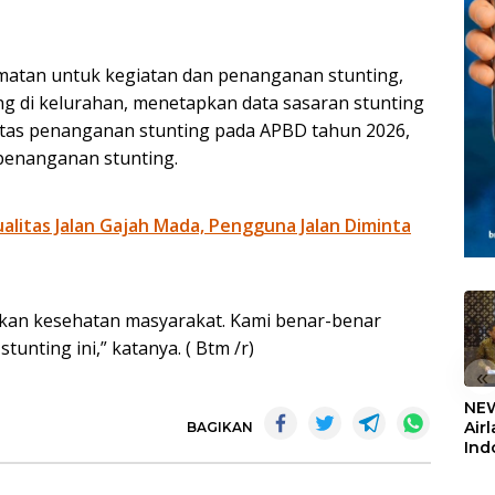
matan untuk kegiatan dan penanganan stunting,
g di kelurahan, menetapkan data sasaran stunting
itas penanganan stunting pada APBD tahun 2026,
 penanganan stunting.
litas Jalan Gajah Mada, Pengguna Jalan Diminta
tkan kesehatan masyarakat. Kami benar-benar
unting ini,” katanya. ( Btm /r)
«
NEW
Air
BAGIKAN
Ind
5,2
Sem