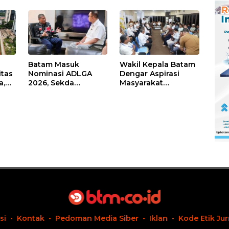
Batam Masuk
Wakil Kepala Batam
itas
Nominasi ADLGA
Dengar Aspirasi
a,
2026, Sekda
Masyarakat
Firmansyah
Rempang – Galang:
ati-
Paparkan
Pastikan
Transformasi Digital
Pembangunan
Berbasis Data
Sekolah Rakyat
Berorientasi
Pengembangan
Masa Depan
Pendidikan
si
Kontak
Pedoman Media Siber
Iklan
Kode Etik Jur