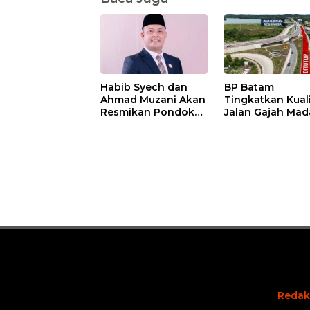
Habib Syech dan
BP Batam
Ahmad Muzani Akan
Tingkatkan Kual
Resmikan Pondok
Jalan Gajah Mad
Pesantren Nur Iman
Pengguna Jalan
di Pulau Kasu, Iman
Diminta Ekstra H
Sutiawan Cek
hati
Kesiapan
Redak