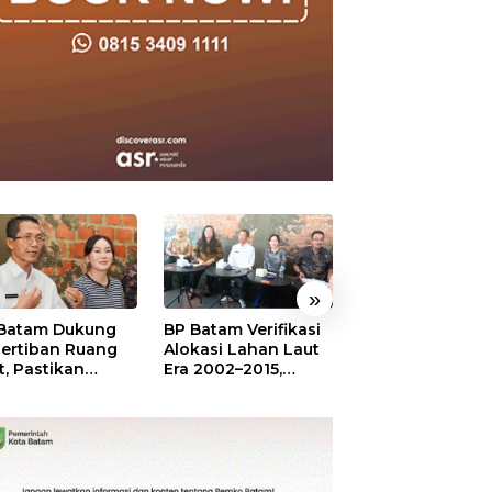
»
Batam Dukung
BP Batam Verifikasi
Sekolah Terinte
ertiban Ruang
Alokasi Lahan Laut
Merah Putih,
t, Pastikan
Era 2002–2015,
Menumbuhkan
anfaatan Sesuai
Amsakar: Tata
Mimpi di Tanah
ran
Ulang Demi
Rempang-Gala
Kepastian Hukum
dan Investasi