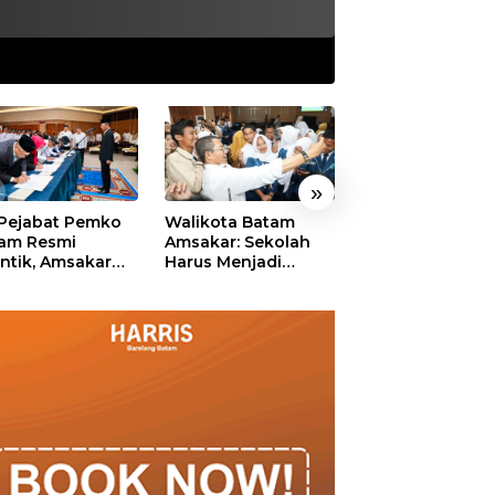
»
 Pejabat Pemko
Walikota Batam
Ekonomi Batam
am Resmi
Amsakar: Sekolah
Diproyeksikan
antik, Amsakar
Harus Menjadi
Tumbuh hingga 
ankan Integritas
Ruang Aman bagi
Persen, Pemko
 Pelayanan
Anak untuk Tumbuh
Naikkan Target
dan Berprestasi
Pendapatan Da