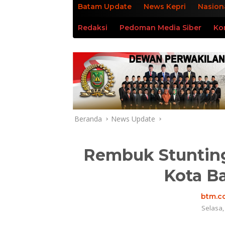
Batam Update
News Kepri
Nasion
Redaksi
Pedoman Media Siber
Ko
Beranda
News Update
Rembuk Stunting
Kota B
btm.co
Selasa,