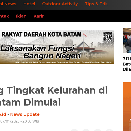
al News
Hotel
Outdoor Activity
Tips & Trik
ntak
Iklan
Karir
«
311
Bat
Dil
Tek
dan
 Tingkat Kelurahan di
atam Dimulai
.id
-
News Update
 07/01/2025 - 20:03 WIB