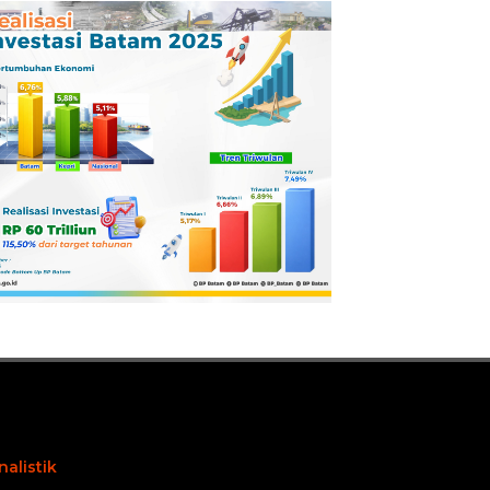
Pertamina
Dilaporkan ke
Kejaksaan
nalistik