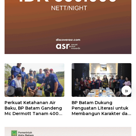
«
»
Perkuat Ketahanan Air
BP Batam Dukung
Baku, BP Batam Gandeng
Penguatan Literasi untuk
Mc Dermott Tanam 400
Membangun Karakter dan
Bambu Betung di
Kebhinekaan Bagi
Bendungan Sei Nongsa
Generasi Masa Depan