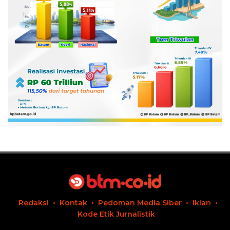
Redaksi
Kontak
Pedoman Media Siber
Iklan
Kode Etik Jurnalistik