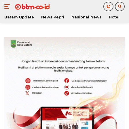
Batam Update
News Kepri
Nasional News
Hotel
O
Langsung
ke
konten