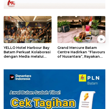
«
»
YELLO Hotel Harbour Bay
Grand Mercure Batam
Batam Perkuat Kolaborasi
Centre Hadirkan “Flavours
dengan Media melalui
of Nusantara”, Rayakan
YELLO Connect
HUT RI dengan Cita Rasa
Kuliner Indonesia