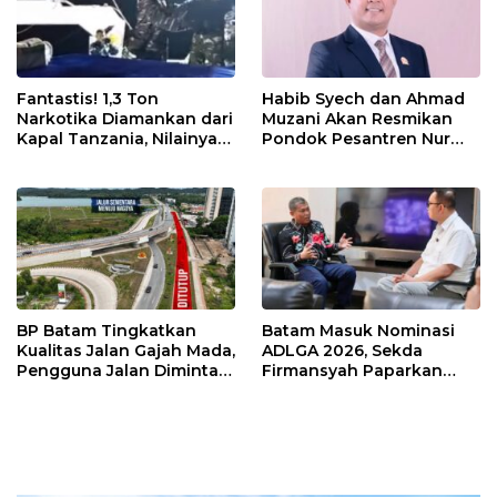
Fantastis! 1,3 Ton
Habib Syech dan Ahmad
Narkotika Diamankan dari
Muzani Akan Resmikan
Kapal Tanzania, Nilainya
Pondok Pesantren Nur
Tembus Rp4,55 Triliun
Iman di Pulau Kasu, Iman
Sutiawan Cek Kesiapan
BP Batam Tingkatkan
Batam Masuk Nominasi
Kualitas Jalan Gajah Mada,
ADLGA 2026, Sekda
Pengguna Jalan Diminta
Firmansyah Paparkan
Ekstra Hati-hati
Transformasi Digital
Berbasis Data