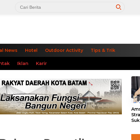
al News
Hotel
Outdoor Activity
Tips & Trik
ntak
Iklan
Karir
«
Ams
Str
Suk
3 J