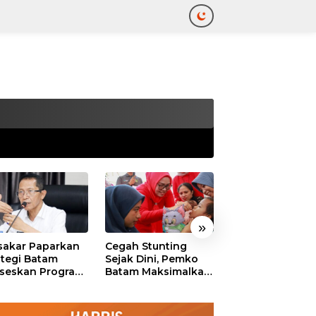
tutup
»
akar Paparkan
Cegah Stunting
311 Pejabat Pe
ategi Batam
Sejak Dini, Pemko
Batam Resmi
seskan Program
Batam Maksimalkan
Dilantik, Amsak
uta Rumah
Peran Posyandu
Tekankan Integr
dan Pelayanan