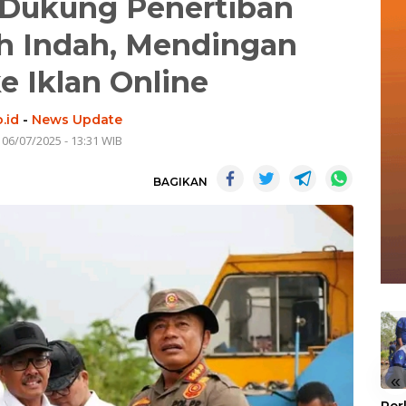
Dukung Penertiban
h Indah, Mendingan
ke Iklan Online
.id
-
News Update
 06/07/2025 - 13:31 WIB
BAGIKAN
«