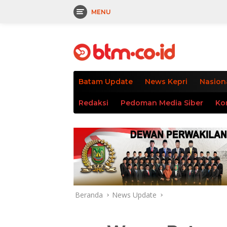
MENU
Langsung
tutup
ke
konten
Batam Update
News Kepri
Nasion
Redaksi
Pedoman Media Siber
Ko
Beranda
News Update