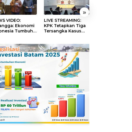
»
S VIDEO:
LIVE STREAMING:
TERBONGKAR!
langga: Ekonomi
KPK Tetapkan Tiga
Ratusan Rekeni
onesia Tumbuh
Tersangka Kasus
Virtual SPPG Fikt
9 Persen pada
Dugaan Korupsi
Diduga Terima 
ester II 2026
Digitalisasi SPBU
Rp311 Miliar, Ka
Pertamina
Dilaporkan ke
Kejaksaan