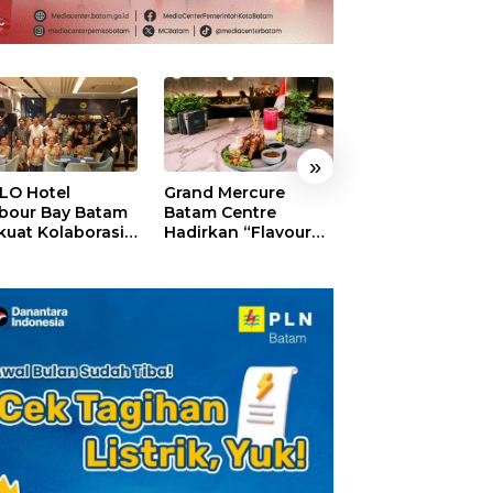
»
LO Hotel
Grand Mercure
HARRIS Resort
bour Bay Batam
Batam Centre
Waterfront Bat
kuat Kolaborasi
Hadirkan “Flavours
Rayakan HUT ke
gan Media
of Nusantara”,
Tebar Giveaway
alui YELLO
Rayakan HUT RI
Diskon Mengin
nect
dengan Cita Rasa
24%
Kuliner Indonesia