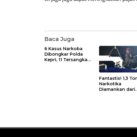
Baca Juga
6 Kasus Narkoba
Dibongkar Polda
Kepri, 11 Tersangka
Diciduk dan Sabu
402 Gram Disita
Fantastis! 1,3 To
Narkotika
Diamankan dari
Kapal Tanzania,
Nilainya Tembus
Rp4,55 Triliun