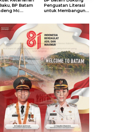
kuat Ketahanan
BP Batam Dukung
RSBP Batam
 Baku, BP Batam
Penguatan Literasi
Torehkan Stand
ndeng Mc
untuk Membangun
Pelayanan Kela
mott Tanam 400
Karakter dan
Dunia, Raih
bu Betung di
Kebhinekaan Bagi
Diamond Status 
dungan Sei
Generasi Masa
WSO
ngsa
Depan