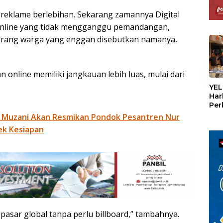
a reklame berlebihan. Sekarang zamannya Digital
u online yang tidak mengganggu pemandangan,
eorang warga yang enggan disebutkan namanya,
an online memiliki jangkauan lebih luas, mulai dari
«
YEL
Har
Per
den
 Muzani Akan Resmikan Pondok Pesantren Nur
mel
ek Kesiapan
Con
pasar global tanpa perlu billboard,” tambahnya.