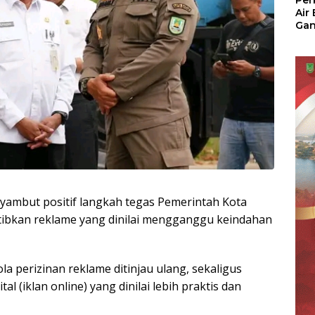
Per
Air
Ga
Der
Bam
Ben
No
ambut positif langkah tegas Pemerintah Kota
bkan reklame yang dinilai mengganggu keindahan
la perizinan reklame ditinjau ulang, sekaligus
l (iklan online) yang dinilai lebih praktis dan