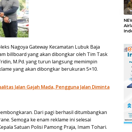
«
NEW
Air
Ind
5,2
Sem
leks Nagoya Gateway Kecamatan Lubuk Baja
am billboard yang akan dibongkar oleh Tim Task
efridin, M.Pd. yang turun langsung memimpin
klame yang akan dibongkar berukuran 5×10.
litas Jalan Gajah Mada, Pengguna Jalan Diminta
pembongkaran. Dari pagi berhasil ditumbangkan
ne. Semoga ke enam reklame ini selesai
 Kepala Satuan Polisi Pamong Praja, Imam Tohari.