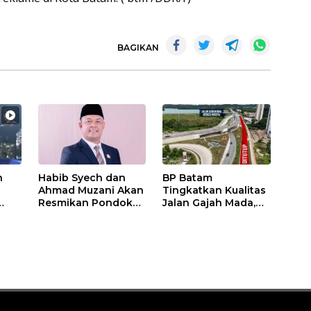
BAGIKAN
n
Habib Syech dan
BP Batam
Ahmad Muzani Akan
Tingkatkan Kualitas
Resmikan Pondok
Jalan Gajah Mada,
Pesantren Nur Iman
Pengguna Jalan
di Pulau Kasu, Iman
Diminta Ekstra Hati-
Sutiawan Cek
hati
Kesiapan