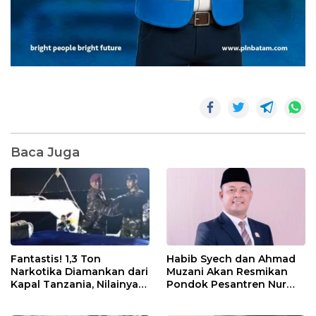
Baca Juga
Fantastis! 1,3 Ton
Habib Syech dan Ahmad
Narkotika Diamankan dari
Muzani Akan Resmikan
Kapal Tanzania, Nilainya
Pondok Pesantren Nur
Tembus Rp4,55 Triliun
Iman di Pulau Kasu, Iman
Sutiawan Cek Kesiapan