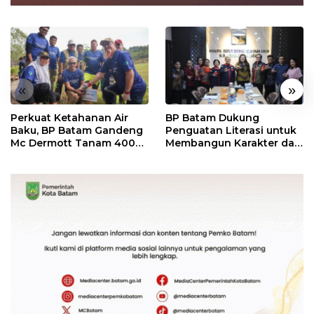
«
»
Perkuat Ketahanan Air
BP Batam Dukung
Baku, BP Batam Gandeng
Penguatan Literasi untuk
Mc Dermott Tanam 400
Membangun Karakter dan
Bambu Betung di
Kebhinekaan Bagi
Bendungan Sei Nongsa
Generasi Masa Depan