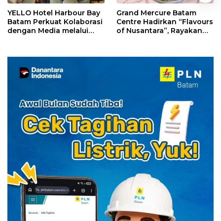
YELLO Hotel Harbour Bay
Grand Mercure Batam
Batam Perkuat Kolaborasi
Centre Hadirkan “Flavours
dengan Media melalui
of Nusantara”, Rayakan
YELLO Connect
HUT RI dengan Cita Rasa
Kuliner Indonesia