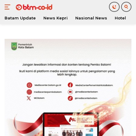
Batam Update
News Kepri
Nasional News
Hotel
O
Langsung
ke
konten