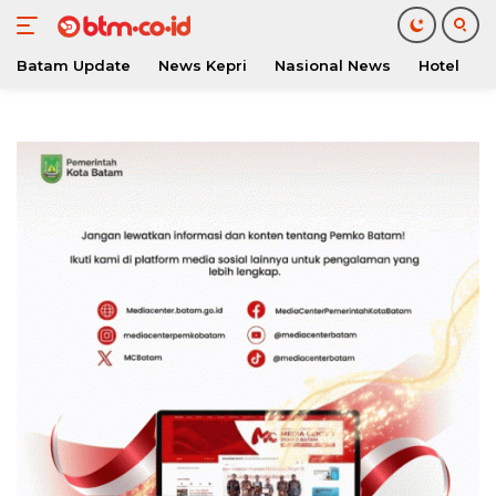
Batam Update
News Kepri
Nasional News
Hotel
O
Langsung
ke
konten