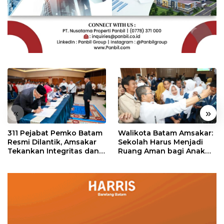
«
»
311 Pejabat Pemko Batam
Walikota Batam Amsakar:
Resmi Dilantik, Amsakar
Sekolah Harus Menjadi
Tekankan Integritas dan
Ruang Aman bagi Anak
Pelayanan
untuk Tumbuh dan
Berprestasi