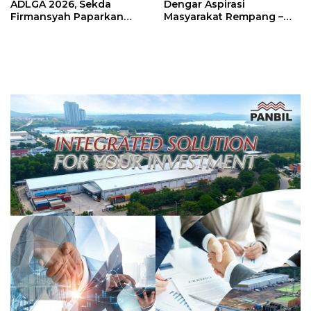
ADLGA 2026, Sekda
Dengar Aspirasi
Firmansyah Paparkan
Masyarakat Rempang –
Transformasi Digital
Galang: Pastikan
Berbasis Data
Pembangunan Sekolah
Rakyat Berorientasi
Pengembangan Masa
Depan Pendidikan