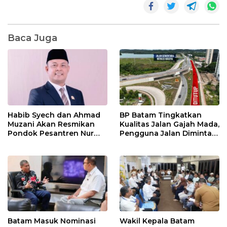
Baca Juga
Habib Syech dan Ahmad
BP Batam Tingkatkan
Muzani Akan Resmikan
Kualitas Jalan Gajah Mada,
Pondok Pesantren Nur
Pengguna Jalan Diminta
Iman di Pulau Kasu, Iman
Ekstra Hati-hati
Sutiawan Cek Kesiapan
Batam Masuk Nominasi
Wakil Kepala Batam