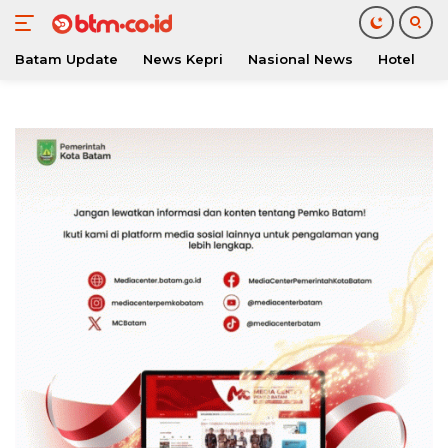
Batam Update
News Kepri
Nasional News
Hotel
O
Langsung
ke
konten