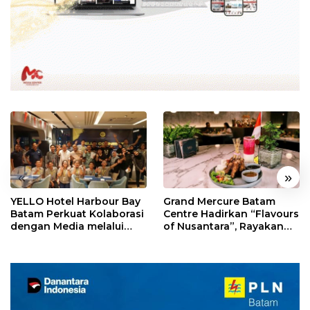
«
»
YELLO Hotel Harbour Bay
Grand Mercure Batam
Batam Perkuat Kolaborasi
Centre Hadirkan “Flavours
dengan Media melalui
of Nusantara”, Rayakan
YELLO Connect
HUT RI dengan Cita Rasa
Kuliner Indonesia