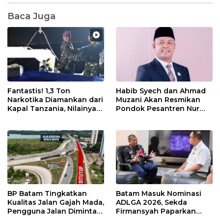
Baca Juga
Fantastis! 1,3 Ton
Habib Syech dan Ahmad
Narkotika Diamankan dari
Muzani Akan Resmikan
Kapal Tanzania, Nilainya
Pondok Pesantren Nur
Tembus Rp4,55 Triliun
Iman di Pulau Kasu, Iman
Sutiawan Cek Kesiapan
BP Batam Tingkatkan
Batam Masuk Nominasi
Kualitas Jalan Gajah Mada,
ADLGA 2026, Sekda
Pengguna Jalan Diminta
Firmansyah Paparkan
Ekstra Hati-hati
Transformasi Digital