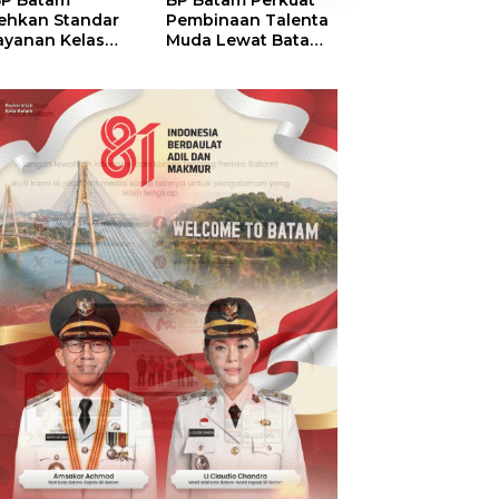
P Batam
BP Batam Perkuat
Perkuat Sinergi
ehkan Standar
Pembinaan Talenta
Kelembagaan, 
ayanan Kelas
Muda Lewat Batam
Batam dan BPO
ia, Raih
Prime International
Pastikan Pelay
mond Status dari
Grassroot Football
dan Ketersedia
O
Festival 2026
Obat Aman