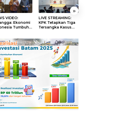
»
S VIDEO:
LIVE STREAMING:
TERBONGKAR!
langga: Ekonomi
KPK Tetapkan Tiga
Ratusan Rekeni
onesia Tumbuh
Tersangka Kasus
Virtual SPPG Fikt
9 Persen pada
Dugaan Korupsi
Diduga Terima 
ester II 2026
Digitalisasi SPBU
Rp311 Miliar, Ka
Pertamina
Dilaporkan ke
Kejaksaan