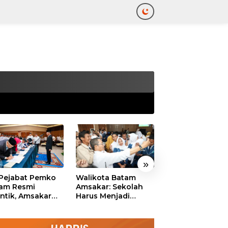
tutup
»
 Pejabat Pemko
Walikota Batam
Ekonomi Batam
am Resmi
Amsakar: Sekolah
Diproyeksikan
antik, Amsakar
Harus Menjadi
Tumbuh hingga 
ankan Integritas
Ruang Aman bagi
Persen, Pemko
 Pelayanan
Anak untuk Tumbuh
Naikkan Target
dan Berprestasi
Pendapatan Da