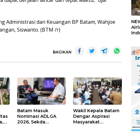
 dapat berjalan lancar dan tepat waktu,” ujar
«
ng Administrasi dan Keuangan BP Batam, Wahjoe
NEW
Air
angan, Siswanto. (BTM /r)
Ind
5,2
Sem
BAGIKAN
Batam Masuk
Wakil Kepala Batam
itas
Nominasi ADLGA
Dengar Aspirasi
a,
2026, Sekda
Masyarakat
Firmansyah
Rempang – Galang:
ati-
Paparkan
Pastikan
Transformasi Digital
Pembangunan