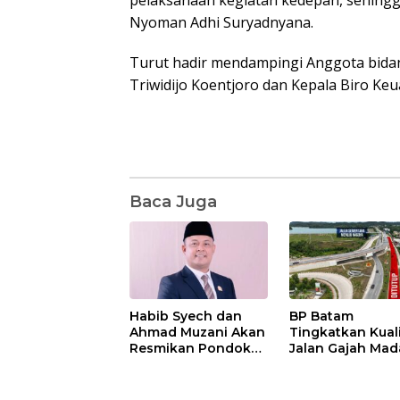
pelaksanaan kegiatan kedepan, sehingga
Nyoman Adhi Suryadnyana.
Turut hadir mendampingi Anggota bida
Triwidijo Koentjoro dan Kepala Biro Keu
Baca Juga
Habib Syech dan
BP Batam
Ahmad Muzani Akan
Tingkatkan Kual
Resmikan Pondok
Jalan Gajah Mad
Pesantren Nur Iman
Pengguna Jalan
di Pulau Kasu, Iman
Diminta Ekstra H
Sutiawan Cek
hati