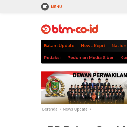
MENU
Langsung
tutup
ke
konten
Batam Update
News Kepri
Nasion
Redaksi
Pedoman Media Siber
Ko
Beranda
News Update