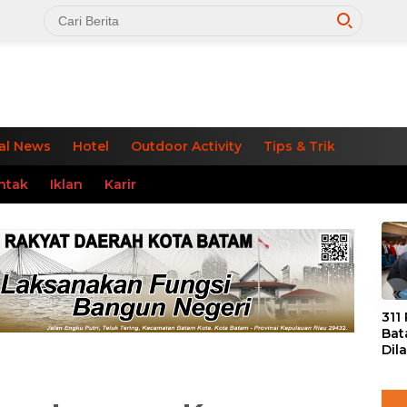
al News
Hotel
Outdoor Activity
Tips & Trik
ntak
Iklan
Karir
«
311
Bat
Dil
Tek
dan