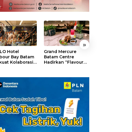
»
LO Hotel
Grand Mercure
HARRIS Resort
bour Bay Batam
Batam Centre
Waterfront Bat
kuat Kolaborasi
Hadirkan “Flavours
Rayakan HUT ke
gan Media
of Nusantara”,
Tebar Giveaway
alui YELLO
Rayakan HUT RI
Diskon Mengin
nect
dengan Cita Rasa
24%
Kuliner Indonesia