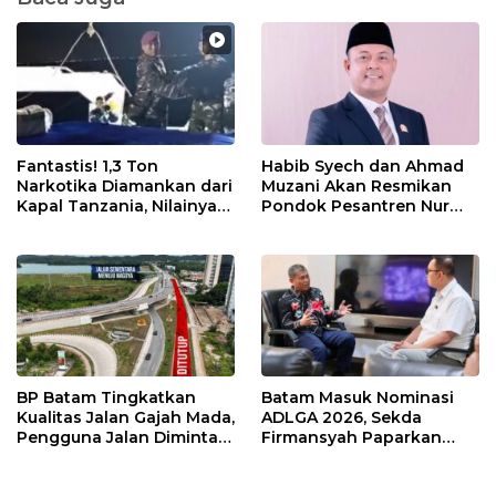
Fantastis! 1,3 Ton
Habib Syech dan Ahmad
Narkotika Diamankan dari
Muzani Akan Resmikan
Kapal Tanzania, Nilainya
Pondok Pesantren Nur
Tembus Rp4,55 Triliun
Iman di Pulau Kasu, Iman
Sutiawan Cek Kesiapan
BP Batam Tingkatkan
Batam Masuk Nominasi
Kualitas Jalan Gajah Mada,
ADLGA 2026, Sekda
Pengguna Jalan Diminta
Firmansyah Paparkan
Ekstra Hati-hati
Transformasi Digital
Berbasis Data