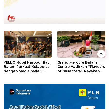
«
»
YELLO Hotel Harbour Bay
Grand Mercure Batam
Batam Perkuat Kolaborasi
Centre Hadirkan “Flavours
dengan Media melalui
of Nusantara”, Rayakan
YELLO Connect
HUT RI dengan Cita Rasa
Kuliner Indonesia