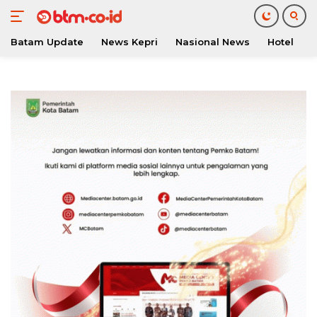
Batam Update
News Kepri
Nasional News
Hotel
O
Langsung
ke
konten