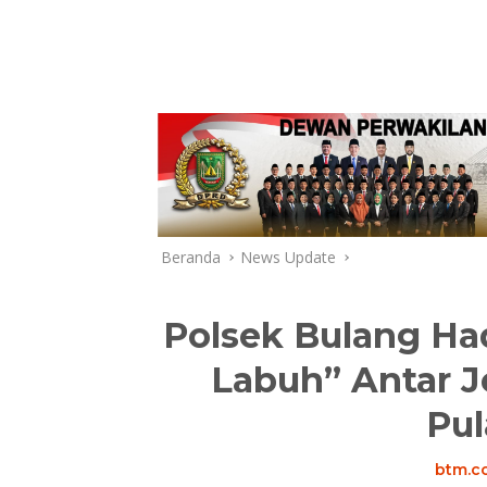
Beranda
News Update
Polsek Bulang Had
Labuh” Antar 
Pul
btm.co