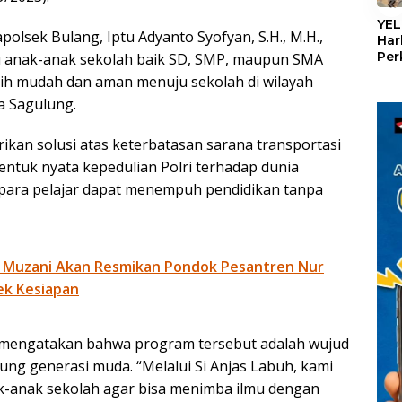
«
YEL
olsek Bulang, Iptu Adyanto Syofyan, S.H., M.H.,
Har
Per
u anak-anak sekolah baik SD, SMP, maupun SMA
den
ebih mudah dan aman menuju sekolah di wilayah
mel
a Sagulung.
Con
rikan solusi atas keterbatasan sarana transportasi
entuk nyata kepedulian Polri terhadap dunia
i, para pelajar dapat menempuh pendidikan tanpa
 Muzani Akan Resmikan Pondok Pesantren Nur
ek Kesiapan
n mengatakan bahwa program tersebut adalah wujud
g generasi muda. “Melalui Si Anjas Labuh, kami
-anak sekolah agar bisa menimba ilmu dengan