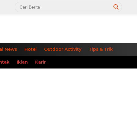
al News
Hotel
Outdoor Activity
Tips & Trik
ntak
Iklan
Karir