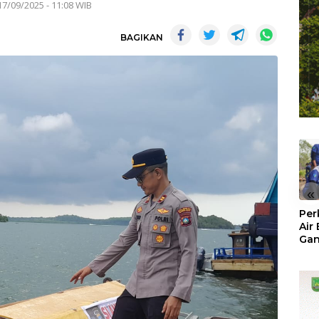
17/09/2025 - 11:08 WIB
BAGIKAN
«
Per
Air
Ga
Der
Bam
Ben
No