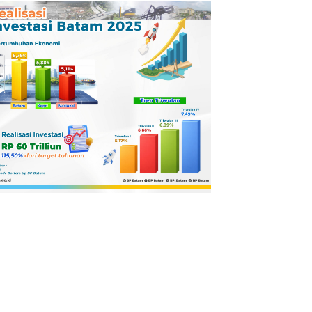
Pertamina
Dilaporkan ke
Kejaksaan