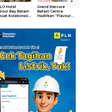
»
LO Hotel
Grand Mercure
HARRIS Resort
bour Bay Batam
Batam Centre
Waterfront Bat
kuat Kolaborasi
Hadirkan “Flavours
Rayakan HUT ke
gan Media
of Nusantara”,
Tebar Giveaway
alui YELLO
Rayakan HUT RI
Diskon Mengin
nect
dengan Cita Rasa
24%
Kuliner Indonesia