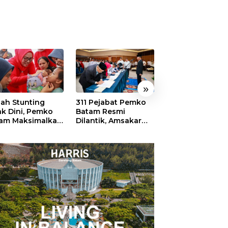
»
ah Stunting
311 Pejabat Pemko
Walikota Batam
ak Dini, Pemko
Batam Resmi
Amsakar: Sekol
am Maksimalkan
Dilantik, Amsakar
Harus Menjadi
an Posyandu
Tekankan Integritas
Ruang Aman ba
dan Pelayanan
Anak untuk Tu
dan Berprestasi