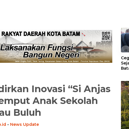
«
Ceg
Sej
Bat
Per
irkan Inovasi “Si Anjas
Jemput Anak Sekolah
au Buluh
.id
-
News Update