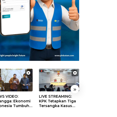
»
S VIDEO:
LIVE STREAMING:
TERBONGKAR!
langga: Ekonomi
KPK Tetapkan Tiga
Ratusan Rekeni
onesia Tumbuh
Tersangka Kasus
Virtual SPPG Fikt
9 Persen pada
Dugaan Korupsi
Diduga Terima 
ester II 2026
Digitalisasi SPBU
Rp311 Miliar, Ka