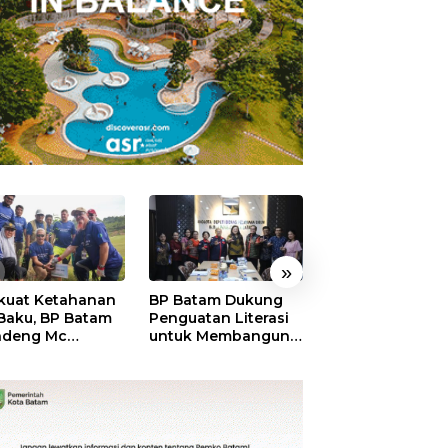
»
kuat Ketahanan
BP Batam Dukung
RSBP Batam
 Baku, BP Batam
Penguatan Literasi
Torehkan Stand
ndeng Mc
untuk Membangun
Pelayanan Kela
mott Tanam 400
Karakter dan
Dunia, Raih
bu Betung di
Kebhinekaan Bagi
Diamond Status 
dungan Sei
Generasi Masa
WSO
ngsa
Depan