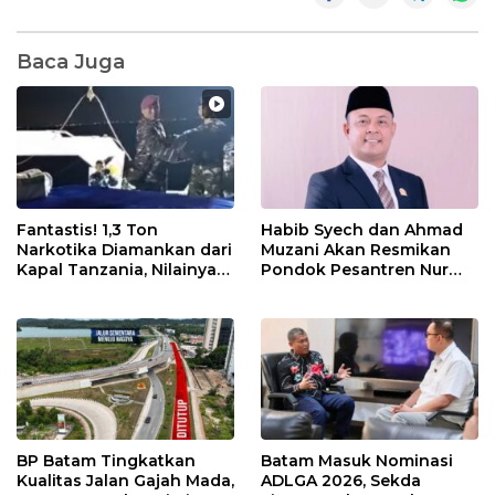
Baca Juga
Fantastis! 1,3 Ton
Habib Syech dan Ahmad
Narkotika Diamankan dari
Muzani Akan Resmikan
Kapal Tanzania, Nilainya
Pondok Pesantren Nur
Tembus Rp4,55 Triliun
Iman di Pulau Kasu, Iman
Sutiawan Cek Kesiapan
BP Batam Tingkatkan
Batam Masuk Nominasi
Kualitas Jalan Gajah Mada,
ADLGA 2026, Sekda