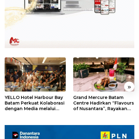
«
»
YELLO Hotel Harbour Bay
Grand Mercure Batam
Batam Perkuat Kolaborasi
Centre Hadirkan “Flavours
dengan Media melalui
of Nusantara”, Rayakan
YELLO Connect
HUT RI dengan Cita Rasa
Kuliner Indonesia