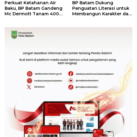
Perkuat Ketahanan Air
BP Batam Dukung
Baku, BP Batam Gandeng
Penguatan Literasi untuk
Mc Dermott Tanam 400
Membangun Karakter dan
Bambu Betung di
Kebhinekaan Bagi
Bendungan Sei Nongsa
Generasi Masa Depan