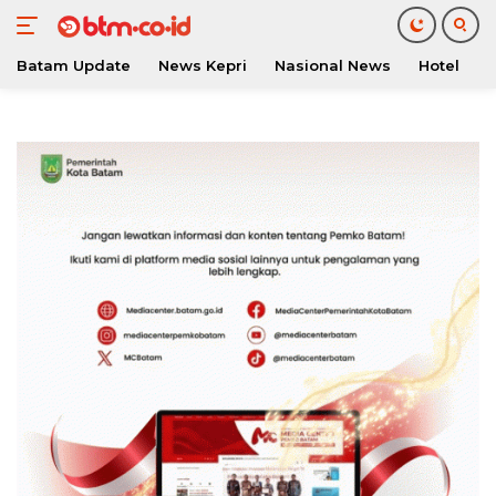
Batam Update
News Kepri
Nasional News
Hotel
O
Langsung
ke
konten