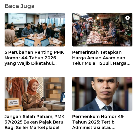
Baca Juga
5 Perubahan Penting PMK
Pemerintah Tetapkan
Nomor 44 Tahun 2026
Harga Acuan Ayam dan
yang Wajib Diketahui
Telur Mulai 15 Juli, Harga
Wajib Pajak dan
Ayam dan Telur Dijual
Konsultan Pajak
Segini di Batam. Masih
Mahal?
Jangan Salah Paham, PMK
Permenkum Nomor 49
37/2025 Bukan Pajak Baru
Tahun 2025: Tertib
Bagi Seller Marketplace!
Administrasi atau
Tambahan Beban bagi