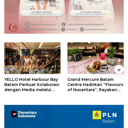
«
»
YELLO Hotel Harbour Bay
Grand Mercure Batam
Batam Perkuat Kolaborasi
Centre Hadirkan “Flavours
dengan Media melalui
of Nusantara”, Rayakan
YELLO Connect
HUT RI dengan Cita Rasa
Kuliner Indonesia