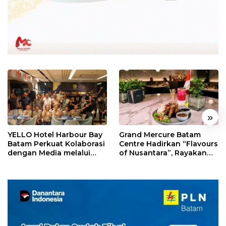
«
»
YELLO Hotel Harbour Bay
Grand Mercure Batam
Batam Perkuat Kolaborasi
Centre Hadirkan “Flavours
dengan Media melalui
of Nusantara”, Rayakan
YELLO Connect
HUT RI dengan Cita Rasa
Kuliner Indonesia