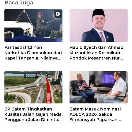
Baca Juga
Fantastis! 1,3 Ton
Habib Syech dan Ahmad
Narkotika Diamankan dari
Muzani Akan Resmikan
Kapal Tanzania, Nilainya
Pondok Pesantren Nur
Tembus Rp4,55 Triliun
Iman di Pulau Kasu, Iman
Sutiawan Cek Kesiapan
BP Batam Tingkatkan
Batam Masuk Nominasi
Kualitas Jalan Gajah Mada,
ADLGA 2026, Sekda
Pengguna Jalan Diminta
Firmansyah Paparkan
Ekstra Hati-hati
Transformasi Digital
Berbasis Data