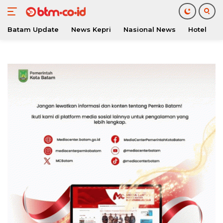
Batam Update
News Kepri
Nasional News
Hotel
O
Langsung
ke
konten