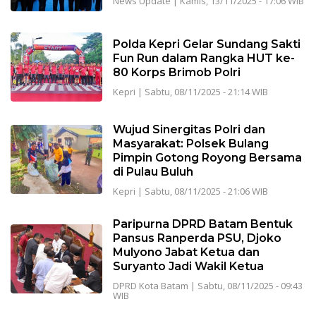
News Update
|
Kamis, 13/11/2025 - 17:06 WIB
Polda Kepri Gelar Sundang Sakti
Fun Run dalam Rangka HUT ke-
80 Korps Brimob Polri
Kepri
|
Sabtu, 08/11/2025 - 21:14 WIB
Wujud Sinergitas Polri dan
Masyarakat: Polsek Bulang
Pimpin Gotong Royong Bersama
di Pulau Buluh
Kepri
|
Sabtu, 08/11/2025 - 21:06 WIB
Paripurna DPRD Batam Bentuk
Pansus Ranperda PSU, Djoko
Mulyono Jabat Ketua dan
Suryanto Jadi Wakil Ketua
DPRD Kota Batam
|
Sabtu, 08/11/2025 - 09:43
WIB