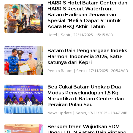
HARRIS Hotel Batam Center dan
HARRIS Resort Waterfront
Batam Hadirkan Penawaran
Spesial “Beli 4 Dapat 5” untuk
Acara BBQ Akhir Tahun
Hotel
|
Sabtu, 22/11/2025 - 15:15 WIB
Batam Raih Penghargaan Indeks
Harmoni Indonesia 2025, Satu-
satunya dari Kepri
Pemko Batam
|
Senin, 17/11/2025 - 20:54 WIB
Bea Cukai Batam Ungkap Dua
Modus Penyelundupan 1,5 Kg
Narkotika di Batam Center dan
Perairan Pulau Sau
News Update
|
Senin, 17/11/2025 - 18:47 WIB
Berkomitmen Wujudkan SDM
Unggul, PLN Batam Raih Bintang