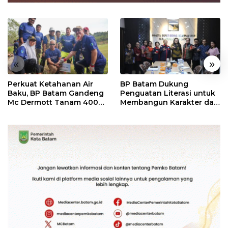
«
»
Perkuat Ketahanan Air
BP Batam Dukung
Baku, BP Batam Gandeng
Penguatan Literasi untuk
Mc Dermott Tanam 400
Membangun Karakter dan
Bambu Betung di
Kebhinekaan Bagi
Bendungan Sei Nongsa
Generasi Masa Depan