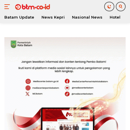
Batam Update
News Kepri
Nasional News
Hotel
O
Langsung
ke
konten