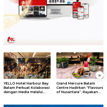
«
»
YELLO Hotel Harbour Bay
Grand Mercure Batam
Batam Perkuat Kolaborasi
Centre Hadirkan “Flavours
dengan Media melalui
of Nusantara”, Rayakan
YELLO Connect
HUT RI dengan Cita Rasa
Kuliner Indonesia