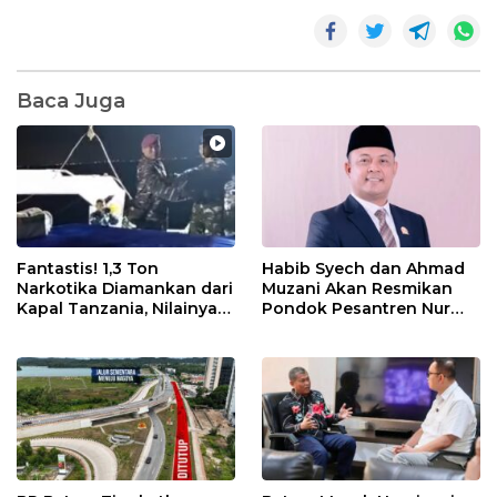
Baca Juga
Fantastis! 1,3 Ton
Habib Syech dan Ahmad
Narkotika Diamankan dari
Muzani Akan Resmikan
Kapal Tanzania, Nilainya
Pondok Pesantren Nur
Tembus Rp4,55 Triliun
Iman di Pulau Kasu, Iman
Sutiawan Cek Kesiapan