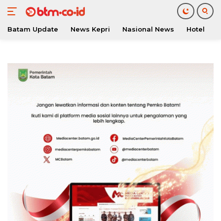
Batam Update
News Kepri
Nasional News
Hotel
O
Langsung
ke
konten