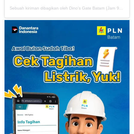
Sebuah kiriman dibagikan oleh Dino’s Gate Batam (Jam 9-6pm ) (@goldencitybatam)