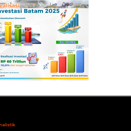
Pertamina
Dilaporkan ke
Kejaksaan
nalistik