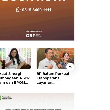
»
kuat Sinergi
BP Batam Perkuat
BP Batam Duku
embagaan, RSBP
Transparansi
Penertiban Rua
am dan BPOM
Layanan
Laut, Pastikan
tikan Pelayanan
Pertanahan, Alokasi
Pemanfaatan Se
 Ketersediaan
Tanah Reguler
Aturan
t Aman
Segera Hadir Melalui
LMS