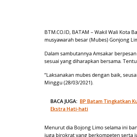
BTM.CO.ID, BATAM – Wakil Wali Kota B
musyawarah besar (Mubes) Gonjong Li
Dalam sambutannya Amsakar berpesan a
sesuai yang diharapkan bersama. Tentun
“Laksanakan mubes dengan baik, seusai
Minggu (28/03/2021).
BACA JUGA:
BP Batam Tingkatkan Kua
Ekstra Hati-hati
Menurut dia Bojong Limo selama ini ban
juga birokrat yang berkompeten serta j