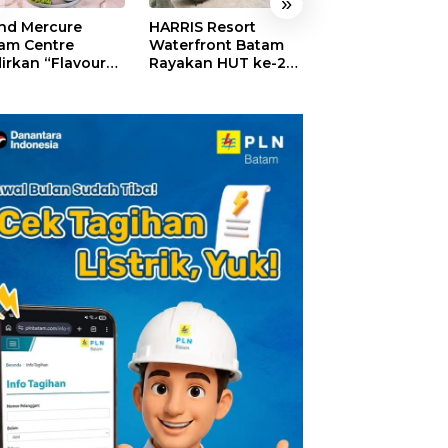
»
nd Mercure
HARRIS Resort
GM For A Day 2
am Centre
Waterfront Batam
Sukses Digelar,
irkan “Flavours
Rayakan HUT ke-24,
Puluhan Anak
Nusantara”,
Tebar Giveaway dan
Rasakan Jadi
akan HUT RI
Diskon Menginap
General Manage
gan Cita Rasa
24%
Hotel Sehari
iner Indonesia