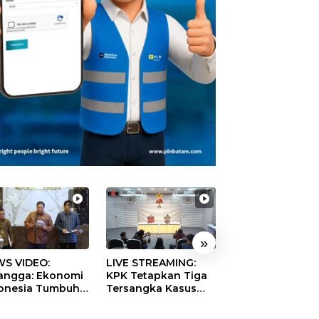
»
S VIDEO:
LIVE STREAMING:
TERBONGKAR!
langga: Ekonomi
KPK Tetapkan Tiga
Ratusan Rekeni
onesia Tumbuh
Tersangka Kasus
Virtual SPPG Fikt
9 Persen pada
Dugaan Korupsi
Diduga Terima 
ester II 2026
Digitalisasi SPBU
Rp311 Miliar, Ka