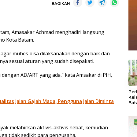
BAGIKAN
atam, Amasakar Achmad menghadiri langsung
mo Kota Batam.
gar mubes bisa dilaksanakan dengan baik dan
ya sesuai aturan yang sudah disepakati.
 dengan AD/ART yang ada,” kata Amsakar di PIH,
«
Per
Kel
litas Jalan Gajah Mada, Pengguna Jalan Diminta
Bat
Pas
dan
Oba
yak melahirkan aktivis-aktivis hebat, kemudian
uga tidak sedikit para pengusaha.