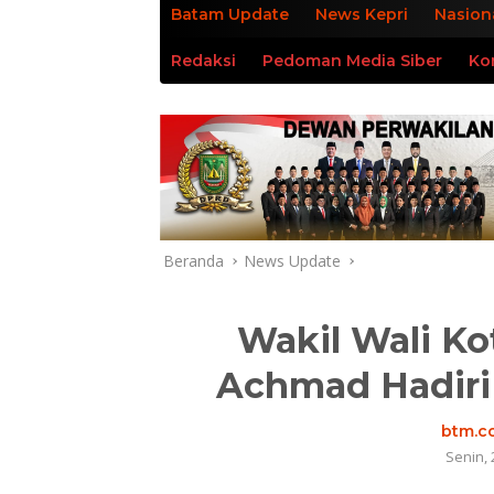
Batam Update
News Kepri
Nasion
Redaksi
Pedoman Media Siber
Ko
Beranda
News Update
Wakil Wali K
Achmad Hadiri
btm.co
Senin, 