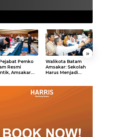
»
 Pejabat Pemko
Walikota Batam
Ekonomi Batam
am Resmi
Amsakar: Sekolah
Diproyeksikan
antik, Amsakar
Harus Menjadi
Tumbuh hingga 
ankan Integritas
Ruang Aman bagi
Persen, Pemko
 Pelayanan
Anak untuk Tumbuh
Naikkan Target
dan Berprestasi
Pendapatan Da