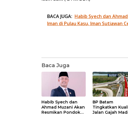
BACA JUGA:
Habib Syech dan Ahmad
Iman di Pulau Kasu, Iman Sutiawan C
Baca Juga
Habib Syech dan
BP Batam
Ahmad Muzani Akan
Tingkatkan Kual
Resmikan Pondok
Jalan Gajah Mad
Pesantren Nur Iman
Pengguna Jalan
di Pulau Kasu, Iman
Diminta Ekstra H
Sutiawan Cek
hati