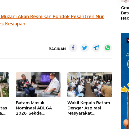
«
Gra
Bat
 Muzani Akan Resmikan Pondok Pesantren Nur
Had
ek Kesiapan
of 
Ray
den
Kul
BAGIKAN
Batam Masuk
Wakil Kepala Batam
itas
Nominasi ADLGA
Dengar Aspirasi
a,
2026, Sekda
Masyarakat
Firmansyah
Rempang – Galang:
ati-
Paparkan
Pastikan
Transformasi Digital
Pembangunan