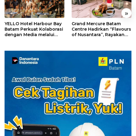
«
»
YELLO Hotel Harbour Bay
Grand Mercure Batam
Batam Perkuat Kolaborasi
Centre Hadirkan “Flavours
dengan Media melalui
of Nusantara”, Rayakan
YELLO Connect
HUT RI dengan Cita Rasa
Kuliner Indonesia