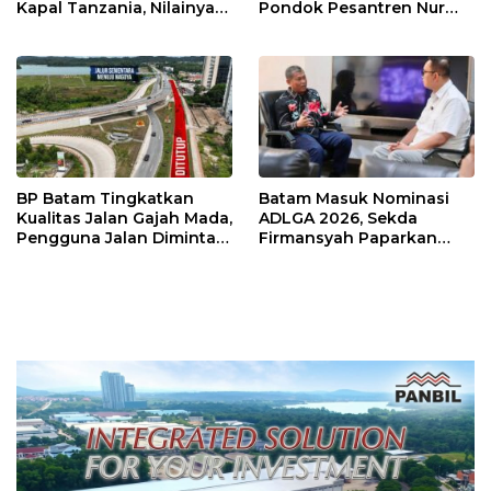
Kapal Tanzania, Nilainya
Pondok Pesantren Nur
Tembus Rp4,55 Triliun
Iman di Pulau Kasu, Iman
Sutiawan Cek Kesiapan
BP Batam Tingkatkan
Batam Masuk Nominasi
Kualitas Jalan Gajah Mada,
ADLGA 2026, Sekda
Pengguna Jalan Diminta
Firmansyah Paparkan
Ekstra Hati-hati
Transformasi Digital
Berbasis Data