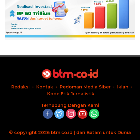
Redaksi
Kontak
Pedoman Media Siber
Iklan
Kode Etik Jurnalistik
Terhubung Dengan Kami
© copyright 2026 btm.co.id | dari Batam untuk Dunia