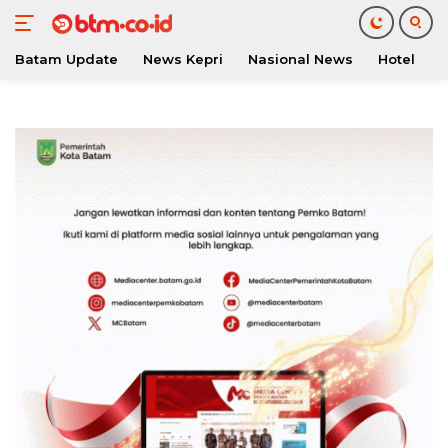
Batam Update
News Kepri
Nasional News
Hotel
O
Langsung
ke
konten