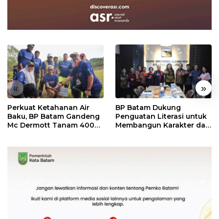
«
»
Perkuat Ketahanan Air
BP Batam Dukung
Baku, BP Batam Gandeng
Penguatan Literasi untuk
Mc Dermott Tanam 400
Membangun Karakter dan
Bambu Betung di
Kebhinekaan Bagi
Bendungan Sei Nongsa
Generasi Masa Depan