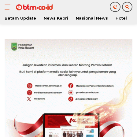
Batam Update
News Kepri
Nasional News
Hotel
O
Langsung
ke
konten