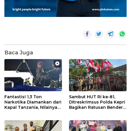
Baca Juga
Fantastis! 1,3 Ton
Sambut HUT RI ke-81,
Narkotika Diamankan dari
Ditreskrimsus Polda Kepri
Kapal Tanzania, Nilainya
Bagikan Ratusan Bendera
Tembus Rp4,55 Triliun
dan Sembako ke Warga
Batam