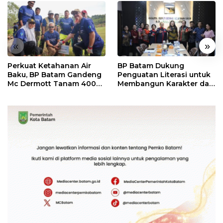
«
»
Perkuat Ketahanan Air
BP Batam Dukung
Baku, BP Batam Gandeng
Penguatan Literasi untuk
Mc Dermott Tanam 400
Membangun Karakter dan
Bambu Betung di
Kebhinekaan Bagi
Bendungan Sei Nongsa
Generasi Masa Depan