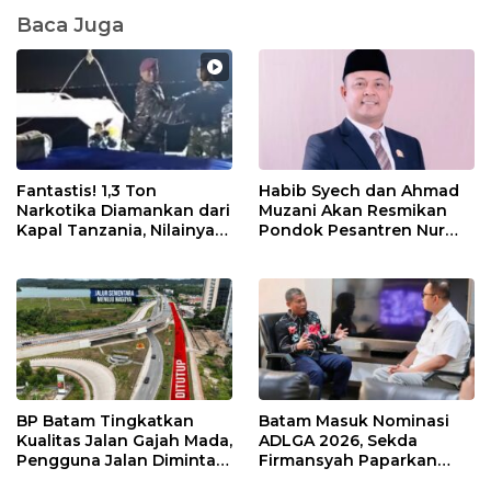
Baca Juga
Fantastis! 1,3 Ton
Habib Syech dan Ahmad
Narkotika Diamankan dari
Muzani Akan Resmikan
Kapal Tanzania, Nilainya
Pondok Pesantren Nur
Tembus Rp4,55 Triliun
Iman di Pulau Kasu, Iman
Sutiawan Cek Kesiapan
BP Batam Tingkatkan
Batam Masuk Nominasi
Kualitas Jalan Gajah Mada,
ADLGA 2026, Sekda
Pengguna Jalan Diminta
Firmansyah Paparkan
Ekstra Hati-hati
Transformasi Digital