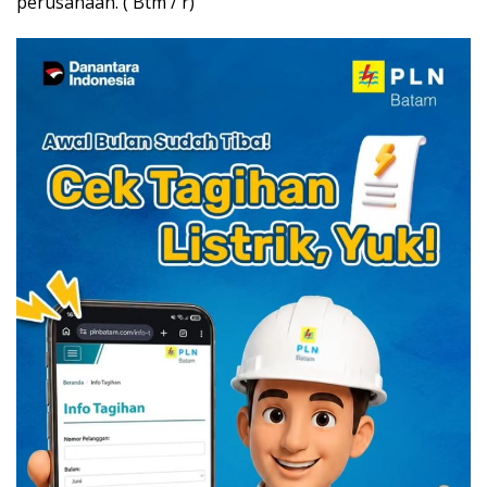
perusahaan. ( Btm / r)