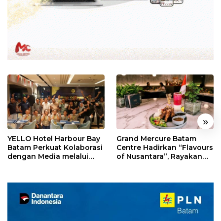
«
»
YELLO Hotel Harbour Bay
Grand Mercure Batam
Batam Perkuat Kolaborasi
Centre Hadirkan “Flavours
dengan Media melalui
of Nusantara”, Rayakan
YELLO Connect
HUT RI dengan Cita Rasa
Kuliner Indonesia