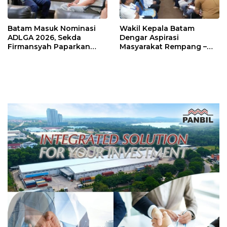
Batam Masuk Nominasi
Wakil Kepala Batam
ADLGA 2026, Sekda
Dengar Aspirasi
Firmansyah Paparkan
Masyarakat Rempang –
Transformasi Digital
Galang: Pastikan
Berbasis Data
Pembangunan Sekolah
Rakyat Berorientasi
Pengembangan Masa
Depan Pendidikan