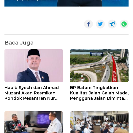
Baca Juga
Habib Syech dan Ahmad
BP Batam Tingkatkan
Muzani Akan Resmikan
Kualitas Jalan Gajah Mada,
Pondok Pesantren Nur
Pengguna Jalan Diminta
Iman di Pulau Kasu, Iman
Ekstra Hati-hati
Sutiawan Cek Kesiapan