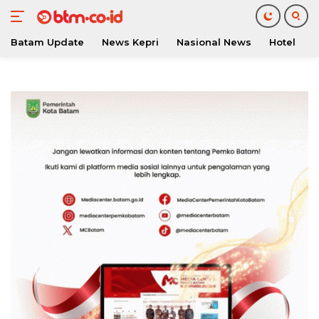
Batam Update
News Kepri
Nasional News
Hotel
O
Langsung
ke
konten