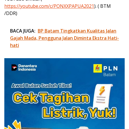
https://youtube.com/c/PONXXPAPUA2021
). ( BTM
/DDR)
BACA JUGA:
BP Batam Tingkatkan Kualitas Jalan
Gajah Mada, Pengguna Jalan Diminta Ekstra Hati-
hati