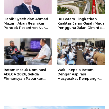
Habib Syech dan Ahmad
BP Batam Tingkatkan
Muzani Akan Resmikan
Kualitas Jalan Gajah Mada,
Pondok Pesantren Nur
Pengguna Jalan Diminta
Iman di Pulau Kasu, Iman
Ekstra Hati-hati
Sutiawan Cek Kesiapan
Batam Masuk Nominasi
Wakil Kepala Batam
ADLGA 2026, Sekda
Dengar Aspirasi
Firmansyah Paparkan
Masyarakat Rempang –
Transformasi Digital
Galang: Pastikan
Berbasis Data
Pembangunan Sekolah
Rakyat Berorientasi
Pengembangan Masa
Depan Pendidikan