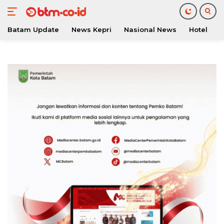
Batam Update
News Kepri
Nasional News
Hotel
O
Langsung
ke
konten