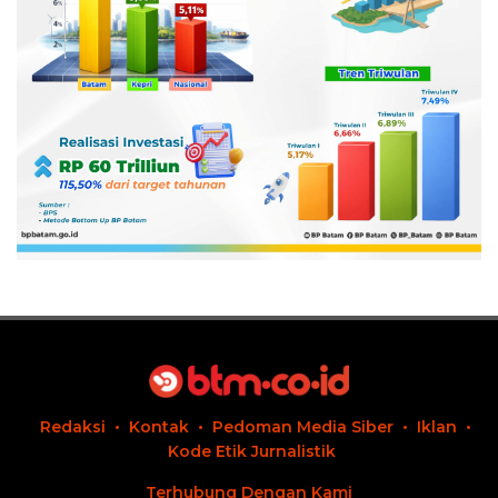
Redaksi
Kontak
Pedoman Media Siber
Iklan
Kode Etik Jurnalistik
Terhubung Dengan Kami